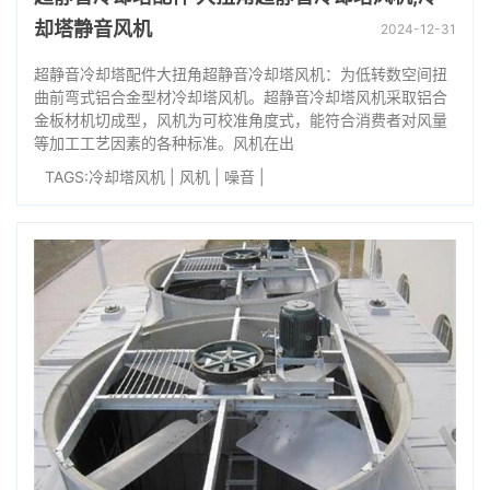
却塔静音风机
2024-12-31
超静音冷却塔配件大扭角超静音冷却塔风机：为低转数空间扭
曲前弯式铝合金型材冷却塔风机。超静音冷却塔风机采取铝合
金板材机切成型，风机为可校准角度式，能符合消费者对风量
等加工工艺因素的各种标准。风机在出
TAGS:
冷却塔风机
|
风机
|
噪音
|