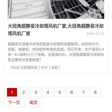
大扭角超静音冷却塔风机厂家,大扭角超静音冷却
塔风机厂家
2024-12-30
超静音大扭角冷却塔风机是冷却塔的关键部件。由风机叶片、
轮毂、减速机、传动组件和电机组成。现已开发、生产直径2.4
米—9.2米的十几个规格，远销海内外。大扭角超静音冷却塔风
机主要特点有那些呢？
TAGS:
冷却塔风机
|
叶片
|
风机
|
1
2
3
4
5
6
7
8
下一页
尾页