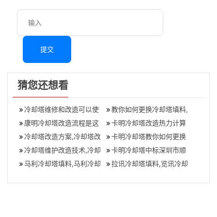
提交
猜您还想看
冷却塔维修和改造可以使
教你如何更换冷却塔填料,
用哪些配件？,冷却塔维修
康明冷却塔改造流程是这
教你如何更换冷却塔填料
卡明冷却塔改造热力计算
报价表
样的,冷却塔维修改造
冷却塔改造方案,冷却塔改
基本热力学方程分析,162
卡明冷却塔教你如何更换
造方案设计
冷却塔维护改造技术,冷却
米冷却塔拆
冷却塔填料,康明冷却塔
卡明冷却塔中标深圳市顺
塔维修改造技巧视频
马利冷却塔填料,马利冷却
络电子有限公司节能改造
拉讯冷却塔填料,览讯冷却
塔填料更换方案
项目,康明冷
塔样本