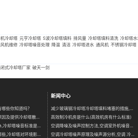
良机冷却塔
元亨冷却塔
S波冷却塔填料
排风量
冷却塔填料清洗
冷却塔水
塔风机维修
冷却塔噪音处理
降温
清洁
冷却塔进水
通风机
不锈钢冷却塔
闭式冷却塔厂家
破天一剑
新闻中心
有哪些你知道吗？
减少玻璃钢冷却塔冷却塔填料堵塞的措施,玻璃钢冷却塔标准
冷却塔散热效率差的原因及提供冷却塔散热效率的方法,冷却塔散热效率取决于
高效制冷机房是什么(高效机房有什么标准)
冷却塔噪音扰民怎么办,冷却塔噪音标准是多少
空调降噪及噪声控制方法,空调室外机噪音治理
冷却塔对环境影响有哪些,冷却塔对环境影响大吗
空调冷却塔噪声原理及噪声源分析,空调 冷却塔