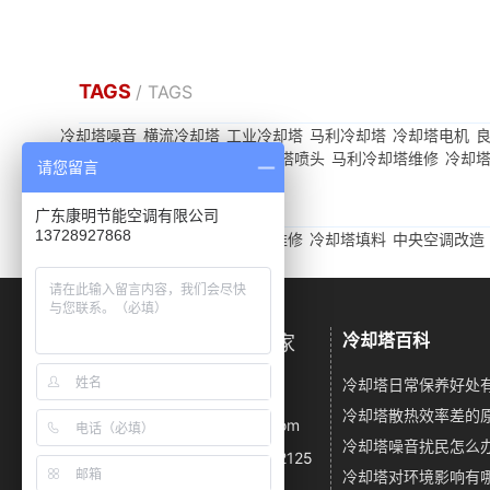
TAGS
/ TAGS
冷却塔噪音
横流冷却塔
工业冷却塔
马利冷却塔
冷却塔电机
凉水塔维修
叶片
淋水填料
冷却塔喷头
马利冷却塔维修
冷却
请您留言
友情链接
/ LINKS
广东康明节能空调有限公司
13728927868
冷却塔噪音
闭式冷却塔
冷却塔维修
冷却塔填料
中央空调改造
冷却塔百科
广东康明冷却塔降噪厂家
冷却塔日常保养好处
电话：13728927868
邮箱：km23055667@163.com
地址：深圳市龙华区龙华大道2125