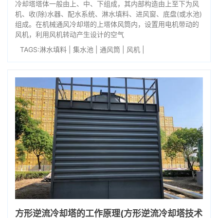
冷却塔塔体一般由上、中、下组成，其内部构造由上至下为风
机、收(除)水器、配水系统、淋水填料、进风窗、底盘(或水池)
组成。在机械通风冷却塔的上塔体风筒内，设置用电机带动的
风机，利用风机转动产生设计的空气
TAGS:
淋水填料
|
集水池
|
通风筒
|
风机
|
方形逆流冷却塔的工作原理(方形逆流冷却塔技术