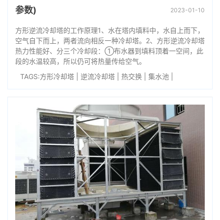
参数)
2023-01-10
方形逆流冷却塔的工作原理1、水在塔内填料中，水自上而下，
空气自下而上，两者流向相反一种冷却塔。2、方形逆流冷却塔
热力性能好、分三个冷却段：①布水器到填料顶着一空间，此
段的水温较高，所以仍可将热量传给空气。
TAGS:
方形冷却塔
|
逆流冷却塔
|
热交换
|
集水池
|