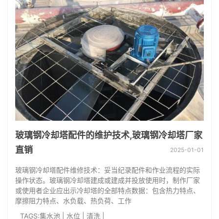
玻璃钢冷却塔配件的维护技术,玻璃钢冷却塔厂家
直销
2025-01-01
玻璃钢冷却塔配件维修技术：妥当纪录配件和作业流程的实际
操作状态。玻璃钢冷却塔建成或建成并投放使用时，制作厂家
或使用者企业应出示冷却塔的全部特点数据：包含热力特点、
摩擦阻力特点、水负载、热负荷、工作
TAGS:
集水池
|
水位
|
清洗
|