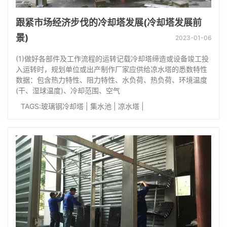
跟紧市场经济步伐的冷却塔发展(冷却塔发展前
景)
2023-01-06
(1)做好各部件及工作流程的运转记载冷却塔缔造或设备竣工投
入运转时，规划单位或出产制作厂家应供给凉水塔的悉数特性
数据：包含热力特性、阻力特性、水负荷、热负荷、环境温度
(干、湿球温度)、冷却范围、空气
TAGS:
玻璃钢冷却塔
|
集水池
|
凉水塔
|