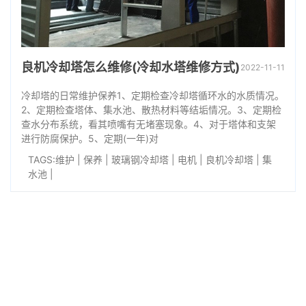
良机冷却塔怎么维修(冷却水塔维修方式)
2022-11-11
冷却塔的日常维护保养1、定期检查冷却塔循环水的水质情况。
2、定期检查塔体、集水池、散热材料等结垢情况。3、定期检
查水分布系统，看其喷嘴有无堵塞现象。4、对于塔体和支架
进行防腐保护。5、定期(一年)对
TAGS:
维护
|
保养
|
玻璃钢冷却塔
|
电机
|
良机冷却塔
|
集
水池
|