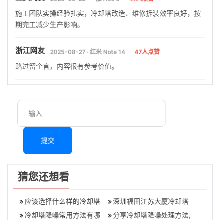
施工团队实操经验扎实，冷却塔改造、维修拆装效率良好，按
期完工减少生产影响。
浙江网友
2025-08-27 · 红米 Note 14
47人点赞
路过留个言，内容很有参考价值。
提交
猜您还想看
应该选择什么样的冷却塔
深圳福田江苏大厦冷却塔
噪声治理厂家？,冷却塔噪
冷却塔降噪常用方法有哪
噪音治理升级改造
分享冷却塔降噪处理方法,