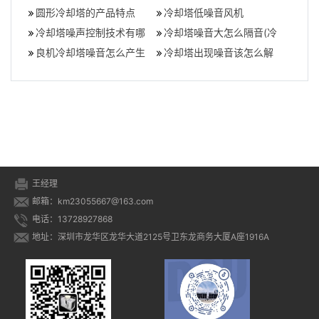
声治理厂家排
些？,冷却塔降噪的常见问
圆形冷却塔的产品特点
学会这些轻松掌握搞定冷
冷却塔低噪音风机
题
冷却塔噪声控制技术有哪
却塔噪声的
冷却塔噪音大怎么隔音(冷
些应用？冷却塔噪声治理
良机冷却塔噪音怎么产生
却塔如何降低噪音)
冷却塔出现噪音该怎么解
厂家为您揭晓,
的(良机冷却塔配件噪声怎
决(冷却塔噪音扰民怎么解
么回事)
决)
王经理
邮箱：km23055667@163.com
电话：13728927868
地址：深圳市龙华区龙华大道2125号卫东龙商务大厦A座1916A