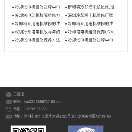
冷却塔电机维修过程中电
斯频德冷却塔电机维修,斯
机轴向振动大的原因(冷却
冷却塔电动机故障维修方
频德冷却塔电机故障怎么
深圳冷却塔电机维修厂家
塔电机保养
法
冷却塔专用电机维修的注
办
怎么挑选,冷却塔电机维修
冷却塔专用电机维修的注
意事项(冷却塔电机更换方
深圳冷却塔电机故障与的
注意事项
意事项(冷却塔电机安装)
冷却塔电机维修保养(冷却
案)
维修方法(电机常见故障及
冷却塔电机维修保养方法
塔专用电机,良机冷却塔电
冷却塔电机维修过程中电
维修方法)
机)
机轴向振动大的原因,冷却
塔电机震动
王经理
邮箱：km23055667@163.com
电话：13728927868
地址：深圳市龙华区龙华大道2125号卫东龙商务大厦A座1916A