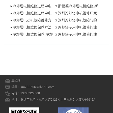
冷却塔电机维修过程中电
斯频德冷却塔电机维修,斯
机轴向振动大的原因,冷却
冷却塔电机维修过程中电
频德冷却塔电机故障怎么
深圳冷却塔电机维修厂家
塔电机震动
机轴向振动大的原因(冷却
冷却塔电动机故障维修方
办
怎么挑选,冷却塔电机维修
深圳冷却塔电机故障与的
塔电机保养
法
冷却塔电机维修保养方法
注意事项
维修方法(电机常见故障及
冷却塔专用电机维修的注
冷却塔电机维修保养(冷却
维修方法)
意事项(冷却塔电机安装)
冷却塔专用电机维修的注
塔专用电机,良机冷却塔电
意事项(冷却塔电机更换方
机)
案)
王经理
邮箱：km23055667@163.com
电话：13728927868
地址：深圳市龙华区龙华大道2125号卫东龙商务大厦A座1916A