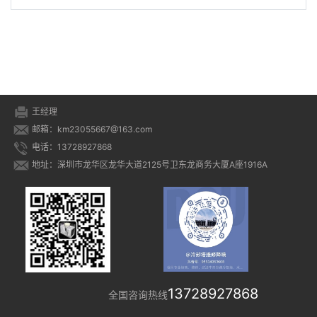
案)
塔专用电机,良机冷却塔电
法
机)
王经理
邮箱：km23055667@163.com
电话：13728927868
地址：深圳市龙华区龙华大道2125号卫东龙商务大厦A座1916A
13728927868
全国咨询热线