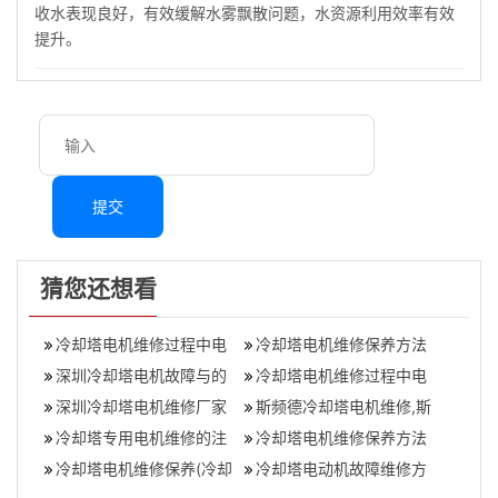
收水表现良好，有效缓解水雾飘散问题，水资源利用效率有效
提升。
提交
猜您还想看
冷却塔电机维修过程中电
冷却塔电机维修保养方法
机轴向振动大的原因,冷却
深圳冷却塔电机故障与的
冷却塔电机维修过程中电
塔电机震动
维修方法(电机常见故障及
深圳冷却塔电机维修厂家
机轴向振动大的原因(冷却
斯频德冷却塔电机维修,斯
维修方法)
怎么挑选,冷却塔电机维修
冷却塔专用电机维修的注
塔电机保养
频德冷却塔电机故障怎么
冷却塔电机维修保养方法
注意事项
意事项(冷却塔电机更换方
冷却塔电机维修保养(冷却
办
冷却塔电动机故障维修方