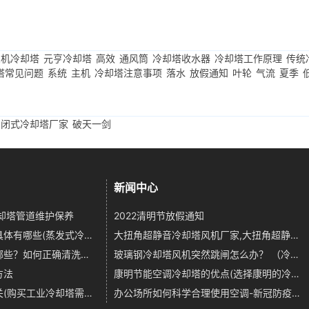
良机冷却塔
元亨冷却塔
高效
通风筒
冷却塔收水器
冷却塔工作原理
传统
塔常见问题
系统
主机
冷却塔注意事项
落水
放假通知
叶轮
气流
夏季
闭式冷却塔厂家
破天一剑
新闻中心
却塔管道维护保养
2022清明节放假通知
蒸发式冷凝器的特点具体有哪些(蒸发式冷凝器好处有哪些)
大扭角超静音冷却塔风机厂家,大扭角超静音冷却塔风机厂家
冷却塔的清洗方法有哪些？如何正确清洗冷却塔？,冷却塔清洗的方法有几种
玻璃钢冷却塔风机突然跳闸怎么办？ （冷却塔风机跳闸的原因）,玻璃钢冷却塔风机配件
方法
康明节能空调冷却塔的优点(选择康明的冷却塔原因)
冷却塔价格和什么有关(购买工业冷却塔需要多少钱)
办公场所如何科学合理使用空调-新冠防疫小知识