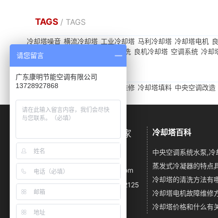
TAGS
/ TAGS
冷却塔噪音
横流冷却塔
工业冷却塔
马利冷却塔
冷却塔电机
风机
启动
冷却塔保养
冷却塔清洗
良机冷却塔
空调系统
冷却
请您留言
友情链接
/ LINKS
广东康明节能空调有限公司
13728927868
冷却塔噪音
闭式冷却塔
冷却塔维修
冷却塔填料
中央空调改造
冷却塔百科
广东康明冷却塔降噪厂家
中央空调系统水泵,冷
电话：13728927868
邮箱：km23055667@163.com
地址：深圳市龙华区龙华大道2125
冷却塔电机故障维修
号卫东龙商务大厦A座1916A