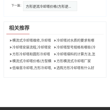
下一篇：
方形逆流冷却塔价格(方形逆流冷
相关推荐
横流式冷却塔维修,冷却塔
冷却塔对水质的要求有哪
散热填料更换
冷却塔安装流程,冷却塔安
些(冷却塔对水质的要求有
冷却塔型号规格有哪些(冷
装过程中的注意事项
方形冷却塔和圆形冷却塔
哪些限制)
却塔选型需要哪些参数)？
冷却塔填料的计算方法,怎
区别,方形冷却塔与圆形冷
横流式冷却塔价格(方型横
么计算一台冷却塔填料的
方形横流式冷却塔厂家
却塔不同之
流式冷却塔价格)
低噪音冷却塔,方形冷却塔,
用量
选购方形冷却塔有什么好
横流冷却塔,玻璃钢冷却塔
处,方形冷却塔的特点
公司