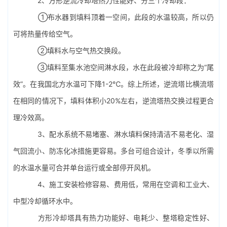
2、方形逆流冷却塔热力性能好、分三个冷却段：
①布水器到填料顶着一空间，此段的水温较高，所以仍
可将热量传给空气。
②填料水与空气热交换段。
③填料至集水池空间淋水段，水在此段被冷却称之为“尾
效”。在我国北方水温可下降1-2℃。综上所述，逆流塔比横流塔
在相同的情况下，填料体积小20%左右，逆流塔热交换过程更合
理冷效高。
3、配水系统不易堵塞、
淋水填料
保持清洁不易老化、湿
气回流小、防冻化冰措施更容易。多台可组合设计，冬季以所需
的水温水量可合并单台运行或全部停开风机。
4、施工安装检修容易、费用低，常用在空调和工业大、
中型冷却循环水中。
方形冷却塔具有热力功能好、电耗少、整塔稳定性好、