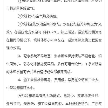
①布水器到填料顶着一空间，此段的水温较高，所以仍
可将热量传给空气。
②填料水与空气热交换段。
③填料至集水池空间淋水段，水在此段被冷却称之为“尾
效”。在我国北方水温可下降1-2℃。综上所述，逆流塔比横流塔
在相同的情况下，填料体积小20%左右，逆流塔热交换过程更合
理冷效高。
3、配水系统不易堵塞、
淋水填料
保持清洁不易老化、湿
气回流小、防冻化冰措施更容易。多台可组合设计，冬季以所需
的水温水量可合并单台运行或全部停开风机。
4、施工安装检修容易、费用低，常用在空调和工业大、
中型冷却循环水中。
方形冷却塔具有热力功能好、电耗少、整塔稳定性好、
外形漂亮、噪声低、施工设备周期短、本钱低1级特色，广泛应