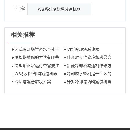
下一篇：
WB系列冷却塔减速机器
相关推荐
闭式冷却塔管道水不排干
明新冷却塔减速器
净的危害性有哪些
冷却塔维修的方法有哪些
什么时候维修冷却塔最合
(冷却塔故障及处理方法)
冷却塔正常运行中需要注
适
新菱冷却塔减速机维修方
意的问题(冷却塔运行注意
WB系列冷却塔减速机器
法
冷却塔水轮机是干什么的
事项)
冷却塔噪音解决方案
(冷却塔水轮机改造)
针对冷却塔填料减速机等
配件,我们要怎么来保养？