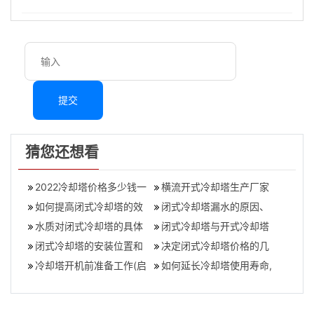
提交
猜您还想看
2022冷却塔价格多少钱一
横流开式冷却塔生产厂家
吨,冷却塔价钱是怎么算？
如何提高闭式冷却塔的效
(广东开式冷却塔维修)
闭式冷却塔漏水的原因、
率,闭式冷却塔的详细介绍
水质对闭式冷却塔的具体
冷却塔漏水的解决方法,闭
闭式冷却塔与开式冷却塔
影响(闭式冷却塔使用场所
闭式冷却塔的安装位置和
式冷却塔结
的不同之处,开式冷却塔工
决定闭式冷却塔价格的几
都有哪些要
高度有哪些标准要求？,闭
冷却塔开机前准备工作(启
作原理示意
个因素（为什么闭式冷却
如何延长冷却塔使用寿命,
式冷却塔安装
动冷却塔前的几个步骤)
塔价格相差这
增加冷却塔使用时间的秘
诀