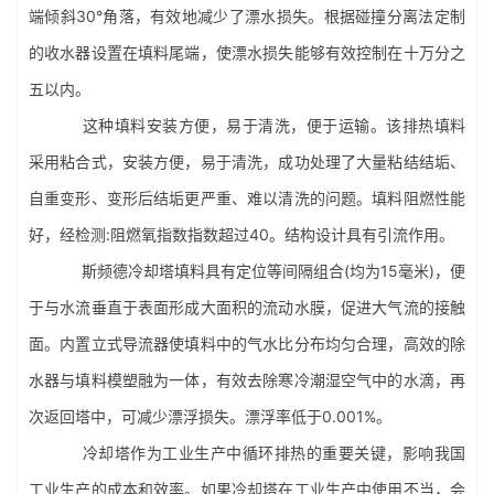
端倾斜30°角落，有效地减少了漂水损失。根据碰撞分离法定制
的收水器设置在填料尾端，使漂水损失能够有效控制在十万分之
五以内。
这种填料安装方便，易于清洗，便于运输。该排热填料
采用粘合式，安装方便，易于清洗，成功处理了大量粘结结垢、
自重变形、变形后结垢更严重、难以清洗的问题。填料阻燃性能
好，经检测:阻燃氧指数指数超过40。结构设计具有引流作用。
斯频德冷却塔填料具有定位等间隔组合(均为15毫米)，便
于与水流垂直于表面形成大面积的流动水膜，促进大气流的接触
面。内置立式导流器使填料中的气水比分布均匀合理，高效的除
水器与填料模塑融为一体，有效去除寒冷潮湿空气中的水滴，再
次返回塔中，可减少漂浮损失。漂浮率低于0.001%。
冷却塔作为工业生产中循环排热的重要关键，影响我国
工业生产的成本和效率。如果冷却塔在工业生产中使用不当，会