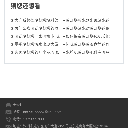
猜您还想看
大连斯频德冷却塔填料怎
冷却塔收水器出现漂水的
么样,斯频德冷却塔填料清
为什么密闭式冷却塔的喷
原因,冷却塔收水器漂水维
冷却塔漂水对冷却塔的影
洗方法
淋水温度会升高(冷却塔喷
闭式冷却塔厂家价格(闭式
修方法？
响,冷却塔漂水有什么后果
如何提高冷却塔风机节能
淋水温度高
冷却塔价格一般多少钱)
夏季冷却塔漂水出现大量
降耗效率(冷却塔节能降耗
闭式冷却塔冷凝盘管的作
白雾状是怎么回事？应该
购买冷却塔的几个技巧(如
的方法)
用(盘管式冷凝器)
水轮机冷却塔配件有哪些
怎么处理
何选择冷却塔)
(水轮机冷却塔有哪些配件
组成)
王经理
邮箱：km23055667@163.com
电话：13728927868
地址：深圳市龙华区龙华大道2125号卫东龙商务大厦A座1916A