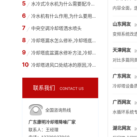
水冷式冷水机为什么需要配冷却塔,冷水机和冷却
内容全面，
冷水机有什么作用,为什么要用冷水机？
山东网友
2
中央空调冷却塔洒水喷头
变频系统改
冷却塔漏水怎么修补,冷却塔底部漏水用什么胶水
天津网友
2
冷却塔底盆漏水修补方法,冷却塔底盘为什么会漏
对比多篇同
冷却塔进风口处结冰的原因,冷却塔进风口处结冰
广东网友
2
冷却塔设备
联系我们
CONTACT US
广西网友
2
全国咨询热线
水循环系统
广东康明冷却塔降噪厂家
湖北网友
2
联系人：王经理