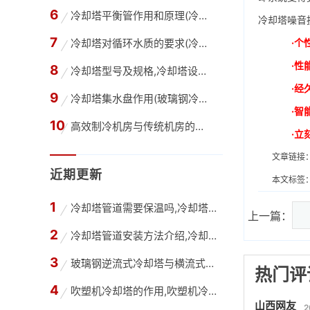
冷却塔平衡管作用和原理(冷却塔内的平衡管是干
冷却塔噪音
冷却塔对循环水质的要求(冷却塔循环水水质要求
·个
·性
冷却塔型号及规格,冷却塔设计选型的估算方法
·经
冷却塔集水盘作用(玻璃钢冷却塔积水盘容量湿球
·智
高效制冷机房与传统机房的区别,高效机房与普通
·立
文章链接
近期更新
本文标签
冷却塔管道需要保温吗,冷却塔只在夏季使用管道
上一篇：
冷却塔管道安装方法介绍,冷却塔管道改造公司
玻璃钢逆流式冷却塔与横流式冷却塔有什么不同？
热门评
吹塑机冷却塔的作用,吹塑机冷却塔选型计算
山西网友
2