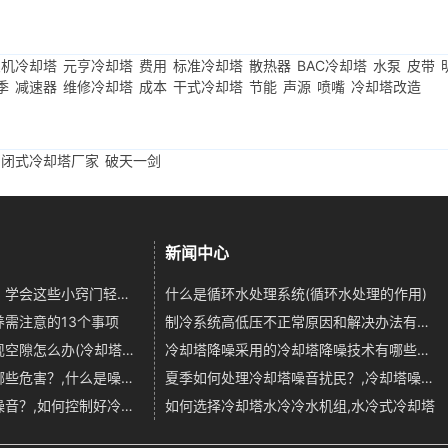
良机冷却塔
元亨冷却塔
费用
标准冷却塔
散热器
BAC冷却塔
水泵
皮带
季
减速器
维修冷却塔
成本
干式冷却塔
节能
声源
喷嘴
冷却塔改造
闭式冷却塔厂家
破天一剑
新闻中心
冷却塔降噪处理方法，学会这些小窍门轻松掌握,冷却塔降噪处理方法有哪些
什么是循环水处理系统(循环水处理的作用)
需注意的13个事项
制冷系统高低压不正常原因和解决办法有哪些
安装冷却塔填料时出现空隙怎么办(冷却塔填料之间缝隙解决方法)
冷却塔降噪采用的冷却塔降噪技术有哪些？,冷却塔降噪用到的仪器
什么是噪音？噪音有哪些危害？,什么是噪音?噪音的特点
夏季如何处理冷却塔噪音扰民？,冷却塔噪音扰民
如何有效降低冷却塔噪音？,如何控制好冷却降温的速度
如何选择冷却塔水冷冷水机组,水冷式冷却塔