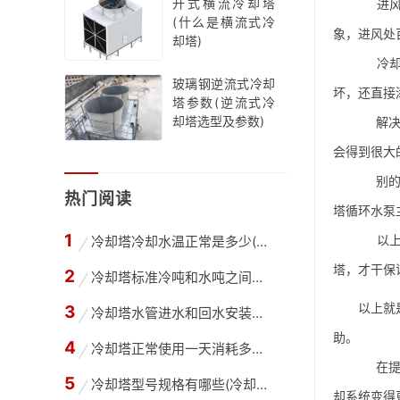
开式横流冷却塔
进风处
(什么是横流式冷
象，进风处
却塔)
冷却塔
玻璃钢逆流式冷却
坏，还直接
塔参数(逆流式冷
却塔选型及参数)
解决办
会得到很大
别的，
热门阅读
塔循环水泵
以上即
冷却塔冷却水温正常是多少(高温冷却塔进出水温
塔，才干保
冷却塔标准冷吨和水吨之间怎么换算(冷却水塔吨
以上就
冷却塔水管进水和回水安装方法(冷却塔供回水管
助。
冷却塔正常使用一天消耗多少水,冷却塔每天的用
在提升
冷却塔型号规格有哪些(冷却塔选型需要哪些参数
却系统变得