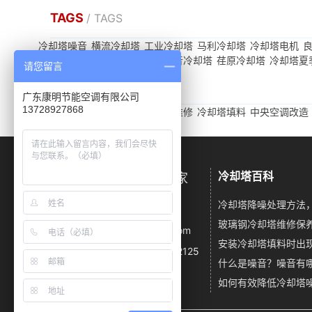
TAGS
/ TAGS
冷却塔噪音
横流冷却塔
工业冷却塔
马利冷却塔
冷却塔电机
冷却塔注意事项
逆流冷却塔
静音冷却塔
荏原冷却塔
冷却塔夏
请您留言
友情链接
/ LINKS
广东康明节能空调有限公司
13728927868
冷却塔噪音
闭式冷却塔
冷却塔维修
冷却塔填料
中央空调改造
冷却塔百科
广东康明冷却塔降噪厂家
电话：13728927868
玻璃钢冷却塔维修保养
邮箱：km23055667@163.com
地址：深圳市龙华区龙华大道2125
号卫东龙商务大厦A座1916A