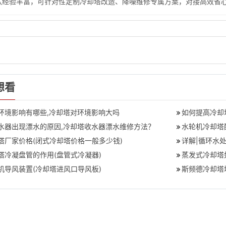
队经验丰富，可针对性定制冷却塔改造、降噪维修专属方案，对接高效省
想看
环境影响有哪些,冷却塔对环境影响大吗
如何提高冷却
水器出现漂水的原因,冷却塔收水器漂水维修方法？
水轮机冷却塔
塔厂家价格(闭式冷却塔价格一般多少钱)
详解|循环水
塔冷凝盘管的作用(盘管式冷凝器)
蒸发式冷却塔
机导风装置(冷却塔进风口导风板)
斯频德冷却塔