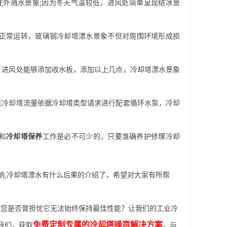
外溅水景象;因为冬天气温较低，进风处简单呈现结冰景
正常运转，
玻璃钢冷却塔
漂水景象不但对周围环境形成损
，进风处能够添加收水板，添加以上几点，冷却塔漂水景象
冷却塔流量依据冷却塔类型请求进行配套循环
水泵
，冷却
和
冷却塔保养
工作是必不可少的，只要准确养护修理冷却
响,冷却塔漂水有什么后果的介绍了，希望对大家有所帮
您是否曾担忧它无法始终保持最佳性能？让我们的工业冷
免费定制专属的冷却塔噪声解决方案
我们，获取
，与