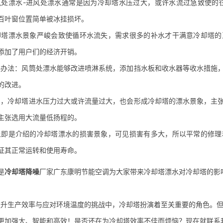
漂水-进风处漂水通常是因为冷却塔水压过大，或许水流过急致使的往
百叶窗位置简单被冰挂损坏。
漂水景象严峻会致使循环水流失，需求很多的补水才干满意冷却塔的
添加了用户们的经济开销。
法：风筒处漂水能够改进喷淋系统，添加挡水板和
收水器
等收水措施
的改进。
冷却塔进水压力过大或许流量过大，也会形成冷却塔的漂水景象，主张
主张选用大流量低扬程的。
是介绍的冷却塔漂水的损害景象，可见损害有多大，所以平常的修理
证其正常运转和使用寿命。
是
冷却塔降噪
厂家广东康明节能空调为大家带来冷却塔漂水对冷却塔的影
生产效率与应对环境温度的挑战中，冷却塔扮演着至关重要的角色。但
更加强大、智能和高效！是否还在为冷却塔效率不佳而烦恼？现在就联系