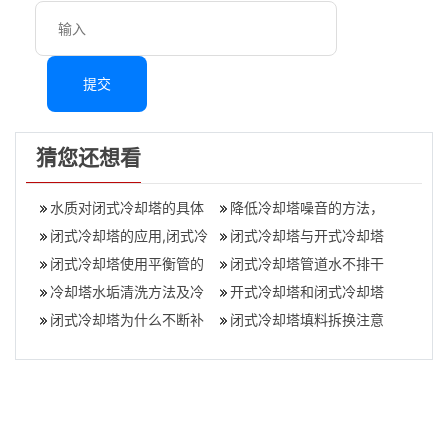
提交
猜您还想看
水质对闭式冷却塔的具体
降低冷却塔噪音的方法，
影响(闭式冷却塔使用场所
闭式冷却塔的应用,闭式冷
如何让冷却塔“安静”,冷却
闭式冷却塔与开式冷却塔
都有哪些要
却塔的应用领域
闭式冷却塔使用平衡管的
塔噪音扰民
的原理区别,闭式冷却塔与
闭式冷却塔管道水不排干
目的(闭式冷却塔平衡管的
冷却塔水垢清洗方法及冷
开式冷却塔
净的危害性有哪些
开式冷却塔和闭式冷却塔
作用)
却塔的范围
闭式冷却塔为什么不断补
有什么区别？,开式冷却塔
闭式冷却塔填料拆换注意
水（闭式冷却塔总是补水
和闭式冷却塔
什么(冷却水塔内部填料更
的解决办法）,闭
换方法)