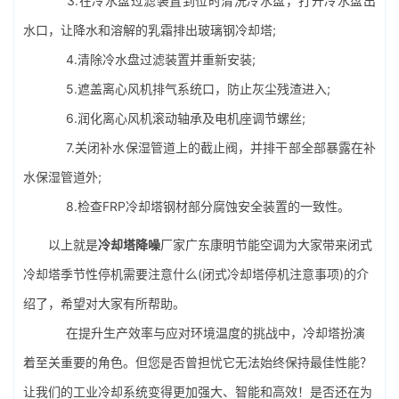
3.在冷水盘过滤装置到位时清洗冷水盘，打开冷水盘出
水口，让降水和溶解的乳霜排出
玻璃钢冷却塔
;
4.清除冷水盘过滤装置并重新安装;
5.遮盖离心风机排气系统口，防止灰尘残渣进入;
6.润化离心风机滚动轴承及电机座调节螺丝;
7.关闭补水保湿管道上的截止阀，并排干部全部暴露在补
水保湿管道外;
8.检查FRP冷却塔钢材部分腐蚀安全装置的一致性。
以上就是
冷却塔降噪
厂家广东康明节能空调为大家带来闭式
冷却塔季节性停机需要注意什么(闭式冷却塔停机注意事项)的介
绍了，希望对大家有所帮助。
在提升生产效率与应对环境温度的挑战中，冷却塔扮演
着至关重要的角色。但您是否曾担忧它无法始终保持最佳性能？
让我们的工业冷却系统变得更加强大、智能和高效！是否还在为