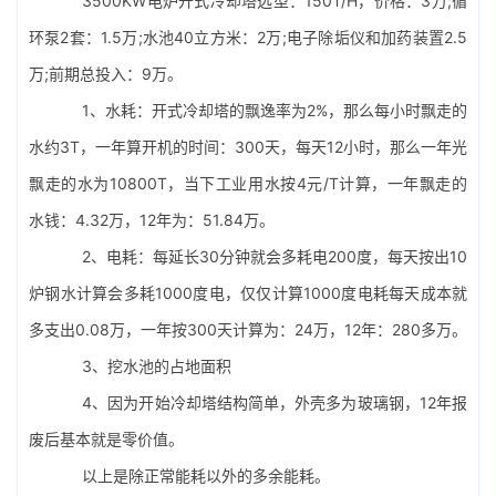
3500KW电炉开式
冷却塔选型
：150T/H，价格：3万;循
环泵2套：1.5万;水池40立方米：2万;电子除垢仪和加药装置2.5
万;前期总投入：9万。
1、水耗：开式冷却塔的飘逸率为2%，那么每小时飘走的
水约3T，一年算开机的时间：300天，每天12小时，那么一年光
飘走的水为10800T，当下工业用水按4元/T计算，一年飘走的
水钱：4.32万，12年为：51.84万。
2、电耗：每延长30分钟就会多耗电200度，每天按出10
炉钢水计算会多耗1000度电，仅仅计算1000度电耗每天成本就
多支出0.08万，一年按300天计算为：24万，12年：280多万。
3、挖水池的占地面积
4、因为开始冷却塔结构简单，外壳多为玻璃钢，12年报
废后基本就是零价值。
以上是除正常能耗以外的多余能耗。