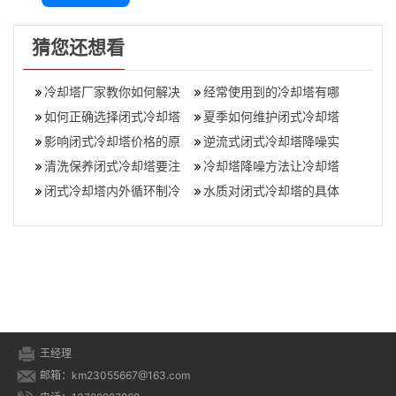
猜您还想看
冷却塔厂家教你如何解决
经常使用到的冷却塔有哪
冷却塔带来的噪音扰民​,冷
如何正确选择闭式冷却塔
几种(生活中普遍见到的冷
夏季如何维护闭式冷却塔
却塔工作
（好的闭式冷却塔应满足
影响闭式冷却塔价格的原
却塔类型)
填料(冷却塔填料怎么处理)
逆流式闭式冷却塔降噪实
哪些条件）,闭式
因有哪些
清洗保养闭式冷却塔要注
施方案（闭式冷却塔噪声
冷却塔降噪方法让冷却塔
意这几点(冷却塔保养清洗
闭式冷却塔内外循环制冷
控制）,逆流式冷
“安静”？,静凉冷却塔
水质对闭式冷却塔的具体
及其细则)
原理,闭式冷却塔
影响(闭式冷却塔使用场所
都有哪些要
王经理
邮箱：km23055667@163.com