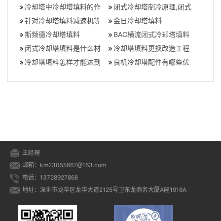
冷却塔中冷却塔填料的作
闭式冷却塔制冷原理,闭式
用主要是什么
针对冷却塔填料减速机等
冷却塔填料堵塞原因
金日冷却塔填料
配件,我们要怎么来保养？
斯频德冷却塔填料
BAC横流闭式冷却塔填料
闭式冷却塔填料是什么材
冷却塔填料更换改造工程
质的（闭式冷却塔填料多
冷却塔填料怎样才能达到
良机冷却塔配件有哪些优
少钱一吨）,闭式
理想的效果呢？,冷却塔填
势(良机冷却塔配件怎么样)
料材质
王经理
邮箱：km23055667@163.com
电话：13728927868
地址：深圳市龙华区龙华大道2125号卫东龙商务大厦A座1916A