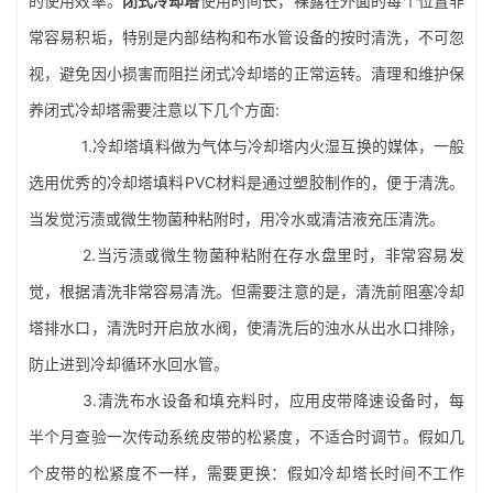
的使用效率。
闭式冷却塔
使用时间长，裸露在外面的每个位置非
常容易积垢，特别是内部结构和布水管设备的按时清洗，不可忽
视，避免因小损害而阻拦闭式冷却塔的正常运转。清理和维护保
养闭式冷却塔需要注意以下几个方面:
1.
冷却塔填料
做为气体与冷却塔内火湿互换的媒体，一般
选用优秀的冷却塔填料PVC材料是通过塑胶制作的，便于清洗。
当发觉污渍或微生物菌种粘附时，用冷水或清洁液充压清洗。
2.当污渍或微生物菌种粘附在存水盘里时，非常容易发
觉，根据清洗非常容易清洗。但需要注意的是，清洗前阻塞冷却
塔排水口，清洗时开启放水阀，使清洗后的浊水从出水口排除，
防止进到冷却循环水回水管。
3.清洗布水设备和填充料时，应用皮带降速设备时，每
半个月查验一次传动系统皮带的松紧度，不适合时调节。假如几
个皮带的松紧度不一样，需要更换：假如冷却塔长时间不工作