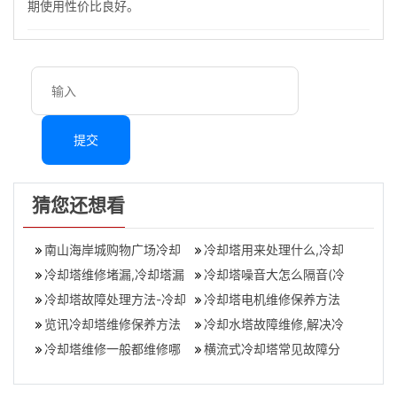
期使用性价比良好。
提交
猜您还想看
南山海岸城购物广场冷却
冷却塔用来处理什么,冷却
塔维修项目
冷却塔维修堵漏,冷却塔漏
塔工作原理与用途
冷却塔噪音大怎么隔音(冷
水解决办法
冷却塔故障处理方法-冷却
却塔如何降低噪音)
冷却塔电机维修保养方法
塔维修注意事项有哪些？
览讯冷却塔维修保养方法
冷却水塔故障维修,解决冷
冷却塔维修一般都维修哪
却水塔故障的维修方法
横流式冷却塔常见故障分
几个地方,冷却塔维修维护
析,冷却塔故障维修解决方