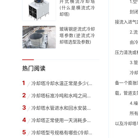
开式横流冷却塔
1.空
(什么是横流式冷
封
却塔)
接流入进气
玻璃钢逆流式冷却
2.流
塔参数(逆流式冷
却塔选型及参数)
由冷却
压力清洗或
3.管
热门阅读
冷却塔
备一个膨胀
冷却塔冷却水温正常是多少(高温冷却塔进出水温
载，管道支
冷却塔标准冷吨和水吨之间怎么换算(冷却水塔吨
4.噪
冷却塔水管进水和回水安装方法(冷却塔供回水管
所有封
冷却塔正常使用一天消耗多少水,冷却塔每天的用
以及冷却塔
冷却塔型号规格有哪些(冷却塔选型需要哪些参数