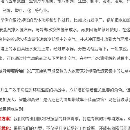
的应用范围：空调冷却系统、制冷系列、注塑、制革、发泡、发电、汽
、制冷、塑料、化工等行业。
例介绍冷却塔的具体功能和动作过程，比如火力发电厂，锅炉把水加热
废蒸汽排入凝汽器，与冷却水换热凝结成水，再泵回锅炉循环使用，在
废热的冷却水将热量传递给冷却塔中的空气，并从冲压器排放到大气环境
上的水由高压
水泵
抽上来，经过布水器，分散均匀后落下，一般来说
扇，可以通过排气扇的转动从下面抽出空气，在空气与水滴接触的过程中
是
冷却塔降噪
厂家广东康明节能空调为大家带来冷却塔改造安装中的注意
生产效率与应对环境温度的挑战中，冷却塔扮演着至关重要的角色。但
更加强大、智能和高效！是否还在为冷却塔效率不佳而烦恼？现在就联系
扰民彻底告别！
性方案：
我们的专业团队将根据您的具体需求，打造专属的冷却塔方案，
能优化：
采用我们的方案，不仅提升冷却塔的工作效率，还能有效降低能