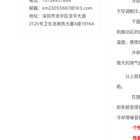
电话：13728927868
冷却塔
邮箱：km23055667@163.com
于空调制冷
地址：深圳市龙华区龙华大道
下面举
2125号卫东龙商务大厦A座1916A
机做功后的
温度，携带
冷却塔
很大的排气
以上就
助。
在提升
却系统变得
冷却塔噪音
·个
·性