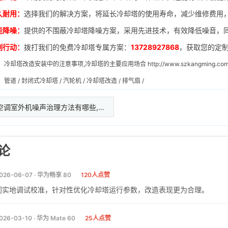
久耐用：
选择我们的解决方案，将延长冷却塔的使用寿命，减少维修费用
能降噪：
提供的不围蔽冷却塔降噪方案，采用先进技术，有效降低噪音，
刻行动：
拨打我们的免费冷却塔专属方案：
13728927868
，获取您的定
：
冷却塔改造安装中的注意事项,冷却塔的主要应用场合
http://www.szkangming.co
：
管道
/
封闭式冷却塔
/
汽轮机
/
冷却塔改造
/
排气扇
/
空调室外机噪声治理方法有哪些,…
论
026-06-07 · 华为畅享 80
120人点赞
门实地调试校准，针对性优化冷却塔运行参数，改造表现更为合理。
026-03-10 · 华为 Mate 60
25人点赞