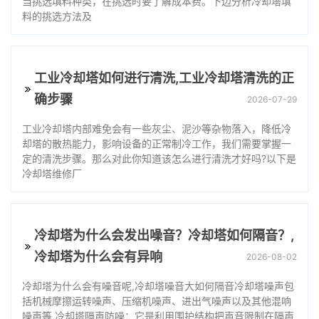
当挑选填料种类，在挑选时要了解成本费。下边分析冷却塔填
料的挑选方法及
工业冷却塔如何进行清洗,工业冷却塔清洗的正
确步骤
2026-07-29
工业冷却塔内部难免会有一些灰尘、泥沙等杂物落入，降低冷
却塔的散热能力，影响设备的正常制冷工作，我们需要掌握一
定的清洗步骤。那么对此你知道该怎么进行清洗才好吗?以下是
冷却塔维修厂
冷却塔为什么会发出噪音？冷却塔如何隔音？,
冷却塔为什么会有异响
2026-08-02
冷却塔为什么会有噪音呢,冷却塔噪音大如何隔音冷却塔噪声包
括机械摩擦运转噪声、压缩机噪声、进出气噪声以及其他混响
噪声等,冷却塔隔声防噪：它是利用围护结构把声音限制在隔声