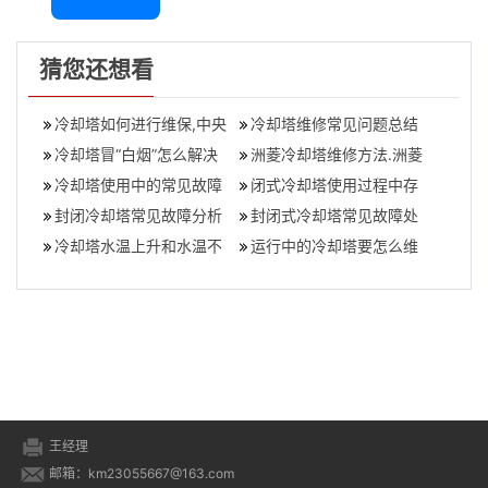
猜您还想看
冷却塔如何进行维保,中央
冷却塔维修常见问题总结
空调冷却塔日常维护保养
冷却塔冒“白烟”怎么解决
和施工措施
洲菱冷却塔维修方法.洲菱
项目
(如何解决冷却塔冬季冒白
冷却塔使用中的常见故障
冷却塔常见故障有哪些
闭式冷却塔使用过程中存
雾问题)
及维修方法
封闭冷却塔常见故障分析
在漏水问题如何解决？
封闭式冷却塔常见故障处
冷却塔水温上升和水温不
理方法
运行中的冷却塔要怎么维
下降的解决方法
护
王经理
邮箱：km23055667@163.com