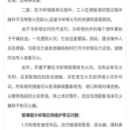
走电、连电等现象;
二是：在冷却塔维修过程中，工人在焊接或切割过程中
操作不当导致火花起火;这是冷却塔火灾的关键和直接原因。
由于冷却塔长时间不运行，冷却塔内外的每个部件都处
于干燥状态。一旦遇到火灾，它会迅速蔓延。因此，建议操作人
员在焊接、切割法兰或其他钢结构时打开冷却塔压力试验，或随
时派专人准备灭火。
此外，尽量不要在冷却塔周围发生火灾。当务必发生火
灾时，应采取相应的安全措施，并在发生火灾前申请火灾许可
证。所采取的措施可以用湿麻袋覆盖塔壳、塔口和塔内填充物，
以便将溅起的火花弄湿。除上述对策外，还应当场配备泡沫灭火
器和干粉灭火器。
玻璃钢冷却塔应用维护常见问题：
1.冷却塔安装完毕后，应仔细清除管道、
收水器
、填料表