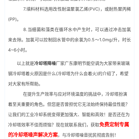
7.填料材料选用改性耐温聚氯乙烯(PVC)，或耐热聚丙稀
(PP)。
8.当细菌和藻类在循环水中产生时，可以通过冲击加氯
来去除。加氯可以控制回水管中的余氯为0.5～1.0mg/升，时长
4~6小时。
以上就是
冷却塔降噪
厂家广东康明节能空调为大家带来玻璃
钢冷却塔着火原因是什么(冷却塔为什么会着火)的介绍了，希望
对大家有所帮助。
在提升生产效率与应对环境温度的挑战中，冷却塔扮演
着至关重要的角色。但您是否曾担忧它无法始终保持最佳性能？
让我们的工业冷却系统变得更加强大、智能和高效！是否还在为
免费定制专属
冷却塔效率不佳而烦恼？现在就联系我们，获取
的冷却塔噪声解决方案
，与冷却塔噪音扰民彻底告别！