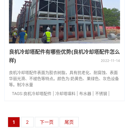
良机冷却塔配件有哪些优势(良机冷却塔配件怎么
样)
2022-11-14
良机冷却塔配件表面为胶衣树脂，具有抗老化、耐腐蚀、表面
华丽光滑、不褪色等特点。颜色为:奶黄色、果绿色、灰色设备
等。制冷水量
TAGS:
良机冷却塔配件
|
冷却塔填料
|
布水器
|
不锈钢
|
1
2
下一页
尾页