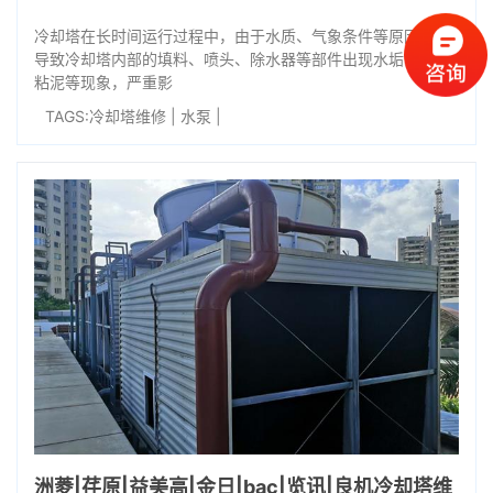
冷却塔在长时间运行过程中，由于水质、气象条件等原因，会
导致冷却塔内部的填料、喷头、除水器等部件出现水垢、生物
粘泥等现象，严重影
TAGS:
冷却塔维修
|
水泵
|
洲菱|荏原|益美高|金日|bac|览讯|良机冷却塔维