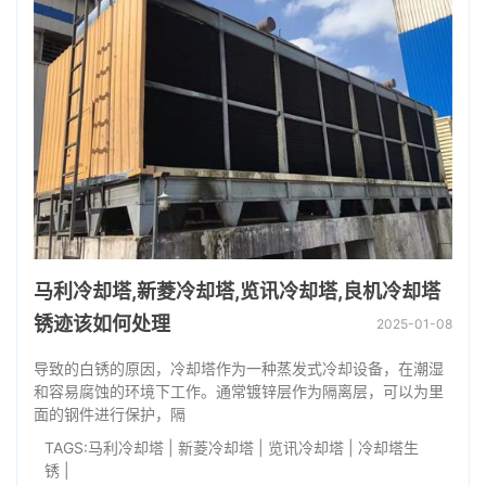
马利冷却塔,新菱冷却塔,览讯冷却塔,良机冷却塔
锈迹该如何处理
2025-01-08
导致的白锈的原因，冷却塔作为一种蒸发式冷却设备，在潮湿
和容易腐蚀的环境下工作。通常镀锌层作为隔离层，可以为里
面的钢件进行保护，隔
TAGS:
马利冷却塔
|
新菱冷却塔
|
览讯冷却塔
|
冷却塔生
锈
|