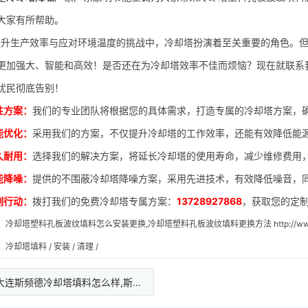
大家有所帮助。
生产效率与应对环境温度的挑战中，冷却塔扮演着至关重要的角色。但
更加强大、智能和高效！是否还在为冷却塔效率不佳而烦恼？现在就联系
扰民彻底告别！
性方案：
我们的专业团队将根据您的具体需求，打造专属的冷却塔方案，
能优化：
采用我们的方案，不仅提升冷却塔的工作效率，还能有效降低能
久耐用：
选择我们的解决方案，将延长冷却塔的使用寿命，减少维修费用
能降噪：
提供的不围蔽冷却塔降噪方案，采用先进技术，有效降低噪音，
刻行动：
拨打我们的免费冷却塔专属方案：
13728927868
，获取您的定
：
冷却塔塑料孔板波纹填料怎么安装更换,冷却塔塑料孔板波纹填料更换方法
http://
：
冷却塔填料
/
安装
/
清理
/
大连斯频德冷却塔填料怎么样,斯…