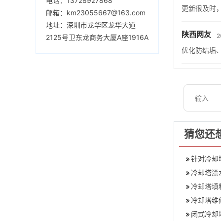
电话：13728927868
更新很及时
邮箱：km23055667@163.com
地址：深圳市龙华区龙华大道
陕西网友
2
2125号卫东龙商务大厦A座1916A
优化防结垢
猜您还
针对冷却
冷却塔漂
冷却塔填
冷却塔维
闭式冷却