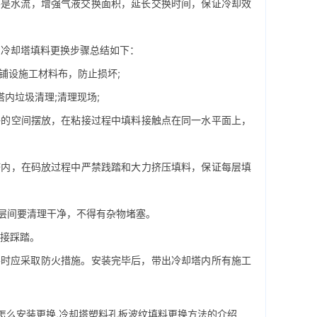
不是水流，增强气液交换面积，延长交换时间，保证冷却效
冷却塔填料更换步骤总结如下：
铺设施工材料布，防止损坏;
内垃圾清理;清理现场;
的空间摆放，在粘接过程中填料接触点在同一水平面上，
内，在码放过程中严禁践踏和大力挤压填料，保证每层填
层间要清理干净，不得有杂物堵塞。
接踩踏。
时应采取防火措施。安装完毕后，带出冷却塔内所有施工
怎么安装更换,冷却塔塑料孔板波纹填料更换方法的介绍