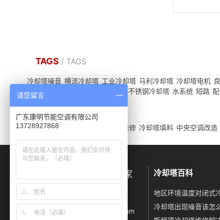
TAGS
/ TAGS
冷却塔噪音
横流冷却塔
工业冷却塔
马利冷却塔
冷却塔电机
噪声污染
水泵
渗漏
喷雾冷却塔
不锈钢冷却塔
水系统
短路
配
请您留言
友情链接
/ LINKS
广东康明节能空调有限公司
13728927868
冷却塔噪音
闭式冷却塔
冷却塔维修
冷却塔填料
中央空调改造
冷却塔百科
广东康明冷却塔降噪厂家
电话：13728927868
邮箱：km23055667@163.com