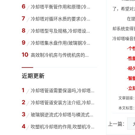
冷却塔平衡管作用和原理(冷却塔内的平衡管是干
了，希望对
冷却塔对循环水质的要求(冷却塔循环水水质要求
在提升
却系统变得
冷却塔型号及规格,冷却塔设计选型的估算方法
冷却塔噪音
冷却塔集水盘作用(玻璃钢冷却塔积水盘容量湿球
·个
高效制冷机房与传统机房的区别,高效机房与普通
·性
·经
近期更新
·智
·立
冷却塔管道需要保温吗,冷却塔只在夏季使用管道
文章链接
冷却塔管道安装方法介绍,冷却塔管道改造公司
本文标签
玻璃钢逆流式冷却塔与横流式冷却塔有什么不同？
上一篇：
吹塑机冷却塔的作用,吹塑机冷却塔选型计算