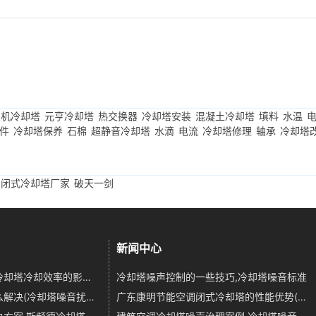
良机冷却塔
元亨冷却塔
热交换器
冷却塔安装
混凝土冷却塔
填料
水温
件
冷却塔保养
石棉
超静音冷却塔
水滴
电流
冷却塔修理
轴承
冷却塔
闭式冷却塔厂家
破天一剑
新闻中心
地区环境温度对闭式冷却塔冷却效率的影响是什么
冷却塔噪声控制的一些技巧,冷却塔噪音标准
冷却塔出现噪音该怎么解决(冷却塔噪音扰民怎么解决)
广东康明节能空调闭式冷却塔的性能优势(品牌闭式冷却塔生产厂家)