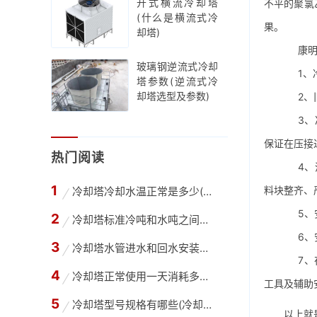
开式横流冷却塔
不平的聚氯
(什么是横流式冷
果。
却塔)
康明空
玻璃钢逆流式冷却
1、冷
塔参数(逆流式冷
却塔选型及参数)
2、旧冷
3、冷
保证在压接
热门阅读
4、清
料块整齐、
冷却塔冷却水温正常是多少(高温冷却塔进出水温
5、安
冷却塔标准冷吨和水吨之间怎么换算(冷却水塔吨
6、安
冷却塔水管进水和回水安装方法(冷却塔供回水管
7、在
冷却塔正常使用一天消耗多少水,冷却塔每天的用
工具及辅助
冷却塔型号规格有哪些(冷却塔选型需要哪些参数
以上就