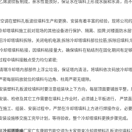
乙烯波纹板制成，亲水性能良好，保证水在填料上形成水膜和水滴，而
调在塑料孔板波纹填料生产和更换、安装有着丰富的经验，现将公司的
却塔填料施工前对现场的其他设备进行保护、隔离、挂牌;对楼面防水层
却塔填料拆除，关闭电机电源;拆除冷却塔填料部位拉筋;拆除旧填料;塔
却塔填料粘接，因填料粘接量大，确保填料在粘结剂在固化期间有足够
过程中填料接触点受力均匀紧密;
理冷却塔内部部件上浮尘垃圾，保证塔内清洁，将填料依次码放冷却塔
严密每层码放就位的填料与边角、柱周严密无缝隙。
装塑料孔板波纹填料时要注意组装块上下方向，每层顶面要铺放平整，
装、检修及其它工作需要在填料上作业时，必须铺上平板进行， 严禁直
施工、组装、安装过程中，严禁在冷却塔填料上方进行焊接作业，必要
安装设施移交施工完毕计划，等待验收，整个冷却塔填料更换步骤完成。
是
冷却塔降噪
厂家广东康明节能空调为大家带来冷却塔塑料孔板波纹填料