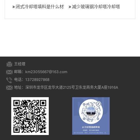
出现缝隙怎么办？冷却塔
闭式冷却塔填料是什么材
怎么选择,横流冷却塔和逆
减少玻璃钢冷却塔冷却塔
填料有缝隙怎
质(冷却塔填料材质有几种)
流冷却塔有
填料堵塞的方法,玻璃钢冷
却塔标准
王经理
邮箱：km23055667@163.com
电话：13728927868
地址：深圳市龙华区龙华大道2125号卫东龙商务大厦A座1916A