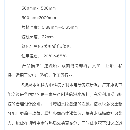
500mm×1500mm
500mm×2000mm
片材厚度：0.38mm～0.65mm
波纹高度：32mm
颜色：黑色/透明/蓝色/绿色
使用温度：-20℃～65℃
产品描述：逆流塔，双曲线冷却塔，大型工业塔，粘
接。适用于火电、造纸、化工等行业。
S波
淋水填料
为中科院水利水电研究院研发，广东康明节
能空调是华南地区第一家生产制造的淋水填料，充分利用梯形斜
波的合理设计原则，同时增加水膜截流的次数，使水膜多次重新
分配且更趋于均匀，增加竖向凸纹滞留波，提高水膜横向扩散能
力，能使在填料中水气热质交换更充分，同时使水膜下泄速度减