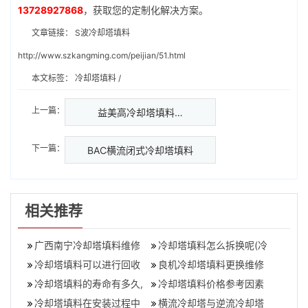
13728927868
，获取您的定制化解决方案。
文章链接：
S波冷却塔填料
http://www.szkangming.com/peijian/51.html
本文标签：
冷却塔填料
/
上一篇：
益美高冷却塔填料…
下一篇：
BAC横流闭式冷却塔填料
相关推荐
广西南宁冷却塔填料维修
冷却塔填料怎么拆换呢(冷
替换,冷却塔填料拆换服务
冷却塔填料可以进行回收
却塔里的填料怎么拿出来
良机冷却塔填料更换维修
厂家
利用吗
冷却塔填料的寿命有多久,
清洗?)
(良机冷却塔填料安装)
冷却塔填料价格参考因素
冷却塔填料怎么更换
冷却塔填料在安装过程中
(冷却塔填料价格怎么样)
横流冷却塔与逆流冷却塔