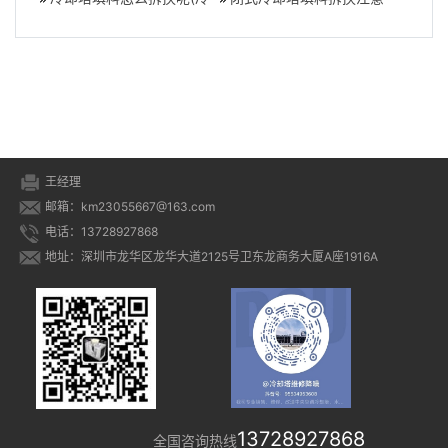
么样需要更
却塔里的填料怎么拿出来
什么(冷却水塔内部填料更
清洗?)
换方法)
王经理
邮箱：km23055667@163.com
电话：13728927868
地址：深圳市龙华区龙华大道2125号卫东龙商务大厦A座1916A
13728927868
全国咨询热线