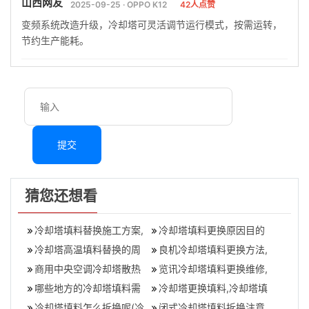
山西网友
2025-09-25 · OPPO K12
42人点赞
变频系统改造升级，冷却塔可灵活调节运行模式，按需运转，
节约生产能耗。
提交
猜您还想看
冷却塔填料替换施工方案,
冷却塔填料更换原因目的
更换冷却塔填料正确的步
冷却塔高温填料替换的周
(替换冷却塔填料方法)
良机冷却塔填料更换方法,
骤
期是多久呢(冷却塔填料几
商用中央空调冷却塔散热
冷却塔填料更换步骤及注
览讯冷却塔填料更换维修,
年更换一次
效率不足怎么办？
哪些地方的冷却塔填料需
意事项
马利新菱冷却塔填料拆换
冷却塔更换填料,冷却塔填
要更换(冷却塔填料一般什
冷却塔填料怎么拆换呢(冷
回收
料维护保养方法
闭式冷却塔填料拆换注意