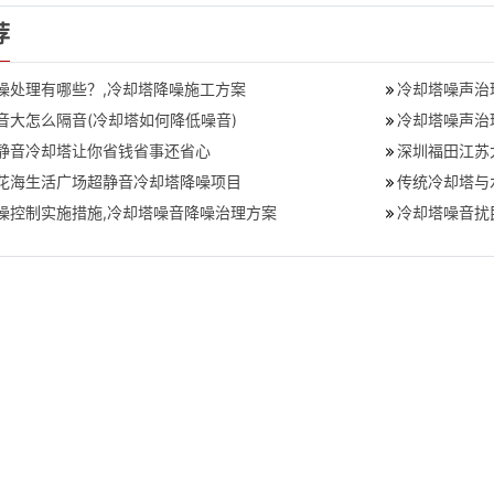
荐
噪处理有哪些？,冷却塔降噪施工方案
冷却塔噪声治
音大怎么隔音(冷却塔如何降低噪音)
准
冷却塔噪声治
静音冷却塔让你省钱省事还省心
深圳福田江苏
花海生活广场超静音冷却塔降噪项目
传统冷却塔与
噪控制实施措施,冷却塔噪音降噪治理方案
冷却塔噪音扰