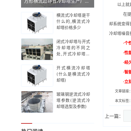
方形横流超静音冷却塔生产厂家(广东品牌冷却塔厂家)
以上就
在提升
横流式冷却塔是干
什么的,横流式冷
却系统变得
却塔价格多少
冷却塔噪音
闭式冷却塔与开式
·个
冷却塔的不同之
·性
处,开式冷却塔工
作原理示意图
·经
开式横流冷却塔
·智
(什么是横流式冷
却塔)
·立
文章链接
玻璃钢逆流式冷却
塔参数(逆流式冷
本文标签
却塔选型及参数)
上一篇：