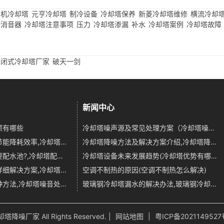
良机冷却塔
元亨冷却塔
制冷设备
冷却塔保养
新菱冷却塔维修
横流冷却
塔消音器
冷却塔注意事项
压力
冷却塔渗漏
补水
冷却塔案例
冷却塔故障
闭式冷却塔厂家
破天一剑
新闻中心
项有哪些
冷却塔噪声源及常见处理方案（冷却塔噪声控制方法）,冷却塔噪声标准
如何提高冷却塔风机节能降耗效率,冷却塔如何降低水温
冷却塔降噪方法及解决方案介绍,冷却塔降噪工程
冷却塔在什么情况下要配水池?,冷却塔配水池的作用
冷却塔设备未来发展趋势(冷却塔优势有哪些)
冷却塔漏水修复处理详细解决方案,冷却塔漏水维修解决方案
空调不制热的原因(空调不制热怎么解决)
解决冷却塔噪音的三种方法,冷却塔噪音处理价格
玻璃钢冷却塔漏水的解决办法,玻璃钢冷却塔裂缝修复
塔降噪厂家 All Rights Reserved. |
网站地图
|
粤ICP备2021149527