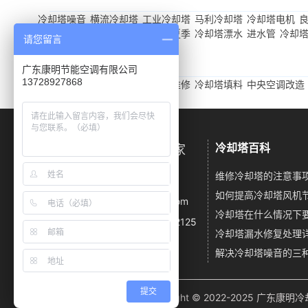
冷却塔噪音
横流冷却塔
工业冷却塔
马利冷却塔
冷却塔电机
压塑机
冷却塔循环水泵
冷却塔夏季
冷却塔漂水
进水管
冷却
请您留言
友情链接
/ LINKS
广东康明节能空调有限公司
13728927868
冷却塔噪音
闭式冷却塔
冷却塔维修
冷却塔填料
中央空调改造
冷却塔百科
广东康明冷却塔降噪厂家
维修冷却塔的注意事
电话：13728927868
邮箱：km23055667@163.com
地址：深圳市龙华区龙华大道2125
号卫东龙商务大厦A座1916A
提交
Copyright © 2022-2025 广东康明冷却