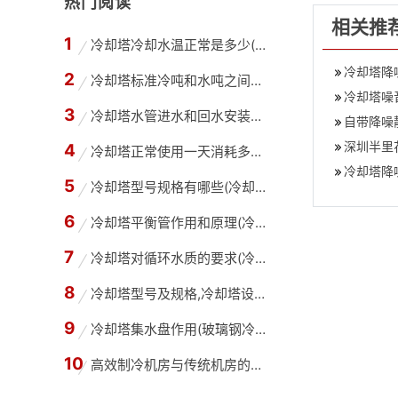
热门阅读
相关推
冷却塔冷却水温正常是多少(高温冷却塔进出水温
冷却塔降
冷却塔标准冷吨和水吨之间怎么换算(冷却水塔吨
冷却塔噪
冷却塔水管进水和回水安装方法(冷却塔供回水管
自带降噪
深圳半里
冷却塔正常使用一天消耗多少水,冷却塔每天的用
冷却塔降
冷却塔型号规格有哪些(冷却塔选型需要哪些参数
冷却塔平衡管作用和原理(冷却塔内的平衡管是干
冷却塔对循环水质的要求(冷却塔循环水水质要求
冷却塔型号及规格,冷却塔设计选型的估算方法
冷却塔集水盘作用(玻璃钢冷却塔积水盘容量湿球
高效制冷机房与传统机房的区别,高效机房与普通