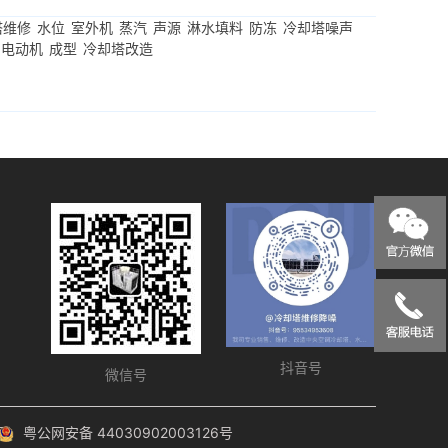
塔维修
水位
室外机
蒸汽
声源
淋水填料
防冻
冷却塔噪声
电动机
成型
冷却塔改造
抖音号
微信号
号
粤公网安备 44030902003126号