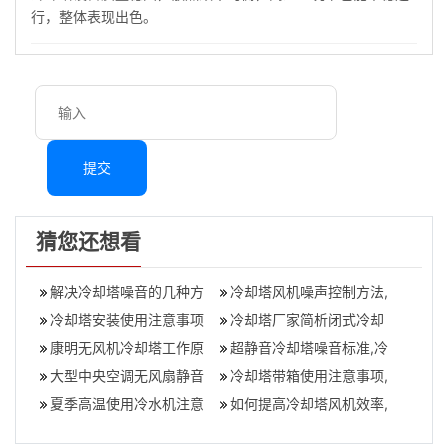
行，整体表现出色。
提交
猜您还想看
解决冷却塔噪音的几种方
冷却塔风机噪声控制方法,
法,冷却塔噪音治理工程
冷却塔安装使用注意事项
冷却塔风机噪音治理措施
冷却塔厂家简析闭式冷却
（冷却塔安装方法及使用
康明无风机冷却塔工作原
塔噪声处理方案,菱科冷却
超静音冷却塔噪音标准,冷
知识）,冷却塔安
理,港康明冷却塔干什么的
大型中央空调无风扇静音
塔厂家
却塔噪音控制标准
冷却塔带箱使用注意事项,
冷却塔,海信中央空调怎么
夏季高温使用冷水机注意
冷却塔皮带箱使用方法
如何提高冷却塔风机效率,
打开无风感
事项有哪些(夏天怎么使用
冷却塔风机正确的转向