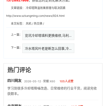
13728927868
，获取您的定制化解决方案。
文章链接：
冷却塔降温效果原理与取决因素
http://www.szkangming.com/news/924.html
本文标签：
风机
/
热交换
/
上一篇：
览讯冷却塔填料更换维修,马利新…
下一篇：
冷水塔风叶老是断怎么回事,冷却
热门评论
四川网友
2026-05-12 · 荣耀 X60
105人点赞
学习到很多冷却塔降噪改造、日常维修的行业干货，阅读完收
获颇丰。