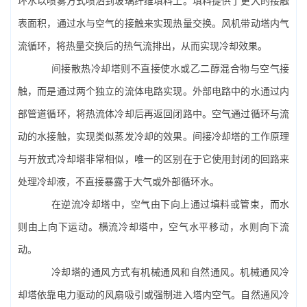
环水以喷雾方式喷洒到玻璃纤维填料上。填料提供了更大的接触
表面积，通过水与空气的接触来实现热量交换。风机带动塔内气
流循环，将热量交换后的热气流排出，从而实现冷却效果。
间接散热冷却塔则不直接使水或乙二醇混合物与空气接
触，而是通过两个独立的流体电路实现。外部电路中的水通过内
部管道循环，将热流体冷却后再返回闭路中。空气通过循环与流
动的水接触，实现类似蒸发冷却的效果。间接冷却塔的工作原理
与开放式冷却塔非常相似，唯一的区别在于它使用封闭的回路来
处理冷却液，不直接暴露于大气或外部循环水。
在
逆流冷却塔
中，空气由下向上通过填料或管束，而水
则由上向下运动。
横流冷却塔
中，空气水平移动，水则向下流
动。
冷却塔的通风方式有机械通风和自然通风。机械通风冷
却塔依靠电力驱动的风扇吸引或强制进入塔内空气。自然通风冷