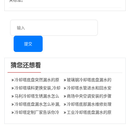
提交
猜您还想看
冷却塔底盘突然漏水的原
玻璃钢冷却塔底盘漏水的
因在哪里(冷却塔制冷的决
冷却塔填料更换安装,冷却
原因,冷却塔底盘漏水处理
冷却塔水管进水和回水安
定因素)
塔清洗方法步骤流程
马利冷却塔生锈漏水怎么
方法
装方法(冷却塔供回水管路
商场中央空调安装的步骤
办,冷却塔底盘生锈处理
冷却塔底盘漏水怎么补漏,
安装)
有哪些要求,商场中央空调
冷却塔底部漏水维修处理
冷却塔底盘漏水补漏方法
冷却塔定制厂家告诉你冷
安装流程
方法,冷却塔底盘滴水树脂​
工业冷却塔底盘漏水的原
却塔要怎么去布置摆放比
补漏
因,冷却塔底部漏水怎么处
较好
理维修