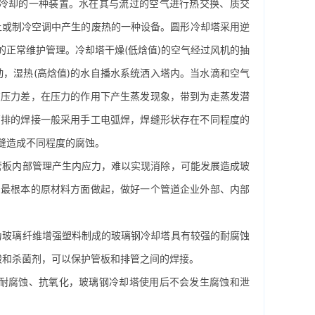
却的一种装置。水在其与流过的空气进行热交换、质交
上或制冷空调中产生的废热的一种设备。
圆形冷却塔
采用逆
正常维护管理。冷却塔干燥(低焓值)的空气经过风机的抽
，湿热(高焓值)的水自播水系统洒入塔内。当水滴和空气
在压力差，在压力的作用下产生蒸发现象，带到为走蒸发潜
管排的焊接一般采用手工电弧焊，焊缝形状存在不同程度的
缝造成不同程度的腐蚀。
板内部管理产生内应力，难以实现消除，可能发展造成玻
由最根本的原材料方面做起，做好一个管道企业外部、内部
玻璃纤维增强塑料制成的玻璃钢冷却塔具有较强的耐腐蚀
酸和杀菌剂，可以保护管板和排管之间的焊接。
腐蚀、抗氧化，玻璃钢冷却塔使用后不会发生腐蚀和泄