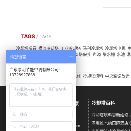
TAGS
/ TAGS
冷却塔噪音
横流冷却塔
工业冷却塔
马利冷却塔
冷却塔电机
尺寸
冷却塔补漏
冷却塔风机
冷却塔保养
声源
集水槽
水池
淋
请您留言
友情链接
/ LINKS
广东康明节能空调有限公司
13728927868
冷却塔噪音
闭式冷却塔
冷却塔维修
冷却塔填料
中央空调改造
冷却塔百科
广东康明冷却塔降噪厂家
电话：13728927868
邮箱：km23055667@163.com