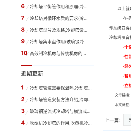
冷却塔平衡管作用和原理(冷却塔内的平衡管是干
以上就
冷却塔对循环水质的要求(冷却塔循环水水质要求
在提升
却系统变得
冷却塔型号及规格,冷却塔设计选型的估算方法
冷却塔噪音
冷却塔集水盘作用(玻璃钢冷却塔积水盘容量湿球
·个
高效制冷机房与传统机房的区别,高效机房与普通
·性
·经
近期更新
·智
·立
冷却塔管道需要保温吗,冷却塔只在夏季使用管道
文章链接
冷却塔管道安装方法介绍,冷却塔管道改造公司
本文标签
玻璃钢逆流式冷却塔与横流式冷却塔有什么不同？
上一篇：
吹塑机冷却塔的作用,吹塑机冷却塔选型计算