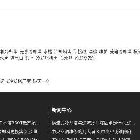
良机冷却塔
元亨冷却塔
水槽
冷却塔售后
接线
漂移
维护
菱电冷却塔
横
水片
进气口
检查
冷却塔机房
布水器
冷却塔改造
闭式冷却塔厂家
破天一剑
新闻中心
冷却塔填料更新维修,凉水塔300T散热填料更换公司
横流式冷却塔与逆流冷却塔区别是什么,逆流塔和横流塔各自优点
深圳维也纳国际酒店冷却塔更换实例,深圳冷却塔配件
中央空调维修的几大误区,中央空调维修麻烦吗