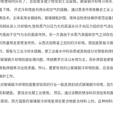
使用时间长了，总会或多或少地受到工业腐蚀。玻璃钢冷却塔可将水冷
温下降。
开式冷却塔
是利用水和空气的接触，通过蒸发作用来散去工业
换技术。主体采用全钢结构，玻璃钢板护围，塔体设检修扶梯供塔顶设备的
风网处进入冷却塔内;饱和蒸汽分压力大的高温水分子向压力低的空气流动
方面由于空气与水的直接传热，另一方面由于水蒸汽表面和空气之间存
的热量带走即蒸发传热，从而达到降温之目的的冷却塔。原因是管板与
时，管板与工业冷却水接触，使工业废水中的杂质或其他成分对管板和焊
璃钢冷却塔防腐处理问题，传统教学方法以补焊为主，但补焊容易使管
管板焊缝再次出现渗漏。所以，要更有效的让玻璃钢冷却塔防腐，应该
保护工作。
玻璃钢冷却塔防腐要求较高的行业一般选用封闭式玻璃钢冷却塔，因为
性和硬度。 更适合长期工业使用。 然后，通过涂敷防锈涂料并添加有机
知，西方国家的玻璃钢冷却塔是用在聚合物复合材料上的，这种材料耐