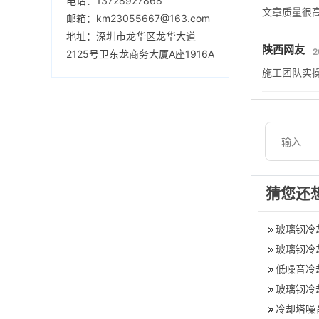
电话：13728927868
文章质量很
邮箱：km23055667@163.com
地址：深圳市龙华区龙华大道
陕西网友
2
2125号卫东龙商务大厦A座1916A
施工团队实
猜您还
玻璃钢冷
玻璃钢冷
低噪音冷
玻璃钢冷
冷却塔噪