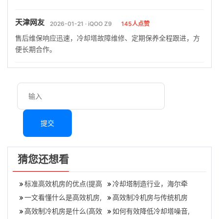
天津网友
2026-01-21 · iQOO Z9
145人点赞
售后维保响应迅速，冷却塔故障维修、定期保养全程跟进，方
便长期合作。
提交
猜您还想看
标准高效机房的优点(提高
冷却塔制造行业，海尔牵
冷却塔散热效率的高效率
一文看懂什么是高效机房,
头成立首个高效机房生态
高效制冷机房与传统机房
机房)
实现高效机房的途径
高效制冷机房是什么(高效
联盟,冷却塔生
的区别,高效机房与普通机
如何有效降低冷却塔噪音,