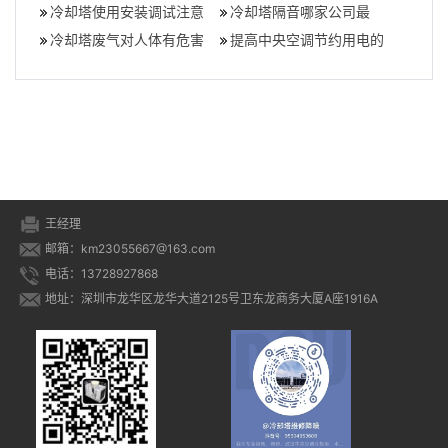
机房有什么标准)
冷却塔使用安装调试注意
房的差别
冷却塔噪声如何有效避免
冷却塔隔音哪家公司最
事项,冷却塔如何安装调试
冷却塔废气对人体有危害
好？噪音大时如何对冷却
提高中央空调节约用电的
吗,冷却塔气体对人体危害
塔进行隔音处理？,
运行效率办法呢
有哪些
王经理
邮箱：km23055667@163.com
电话：13728927868
地址：深圳市龙华区龙华大道2125号卫东龙商务大厦A座1916A