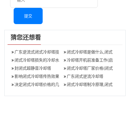
提交
猜您还想看
广东逆流式闭式冷却塔技
闭式冷却塔是做什么,闭式
术独一无二,逆流闭式冷却
闭式冷却塔损失的冷却水
冷却塔有哪些应用？
冷却塔开机前准备工作(启
塔原理
的原因(如何减少冷却塔损
封闭式超静音冷却塔
动冷却塔前的几个步骤)
闭式冷却塔厂家价格(闭式
失的冷却水
影响闭式冷却塔传热效果
冷却塔价格一般多少钱)
广东闭式逆流冷却塔
的因素有哪些？,影响闭式
决定闭式冷却塔价格的几
闭式冷却塔制冷原理,闭式
冷却塔传送的
个因素（为什么闭式冷却
冷却塔填料堵塞原因
塔价格相差这