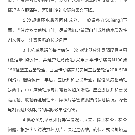
道，喷嘴应拆卸更换喷嘴，危及排水和冲淋器的实际效果。上述
情况应立即清除，否则制冷的实际效果会下降。
2.冷却循环水悬浮固体成分，一般调养在50%mg/l下
面，当浊度浓度值增加时，尽量添加少量漂白剂或其他水质改性
剂来解决，注意污垢的长期运行。
3.电机轴承端盖每年给油一次;减速器应注意隔膜真空泵
(低油量)的运行，并经常注意改进(采用水平传动装置N100或
150轻型工业齿轮油，垂直传动装置加实用工业齿轮油20#-50#
润滑)，继续运行一年后，应拆卸和更换新油。假设风扇驱动轴
是两个，中间座椅轴承每月需要添加润滑脂。应立即拆卸和更换
驱动轴、联轴器延展性圈、摩擦片等管道系统的漏油情况。降低
电机转速比对制冷的实际效果也有害。
4.离心风机系统如有异常情况，应立即停止检查，检查
问题，根据实际清洗损坏刀片，决定是否维，确保闭式冷却塔运