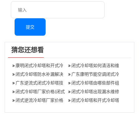
提交
猜您还想看
康明闭式冷却塔和开式冷
闭式冷却塔如何清洁和维
却塔有什么区别？,闭式冷
闭式冷却塔防水补漏解决
护？,闭式冷却塔清洗方案
广东康明节能空调闭式冷
却塔生产厂家
措施方案
广东逆流式闭式冷却塔技
却塔的性能优势(品牌闭式
闭式冷却塔由哪些部件组
术独一无二,广东逆流闭式
闭式冷却塔厂家价格(闭式
冷却塔生产
成？,闭式冷却塔由哪些部
闭式冷却塔出现漏水维修
冷却塔供应
冷却塔价格一般多少钱)
闭式逆流冷却塔厂家价格
件组成
解决措施
闭式冷却塔和开式冷却塔
淬火液的区别,闭式冷却塔
与开式冷却