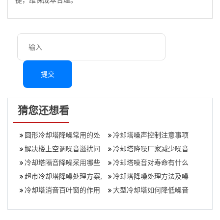
提交
猜您还想看
圆形冷却塔降噪常用的处
冷却塔噪声控制注意事项
理方法,冷却塔噪音控制标
解决楼上空调噪音滋扰问
（如何消除冷却塔噪声）,
冷却塔降噪厂家减少噪音
准
题的小窍门（楼上室外空
冷却塔隔音降噪采用哪些
冷却塔噪声污染
污染的方法,冷却塔降噪专
冷却塔噪音对寿命有什么
调声音大不算
方法（冷却塔隔音降噪工
超市冷却塔降噪处理方案,
利
影响？,冷却塔噪音控制标
冷却塔降噪处理方法及噪
程）,冷却塔做隔
冷却塔噪音污染
冷却塔消音百叶窗的作用
准
音的来源,冷却塔降噪外立
大型冷却塔如何降低噪音
有哪些？冷却塔百叶窗有
面效果图
（深圳冷却塔噪音治理方
什么用途？,冷却
案）,如何降低冷