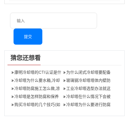
提交
猜您还想看
康明冷却塔的CTI认证是什
为什么闭式冷却塔要配备
么？,康明冷却塔型号
冷却塔为什么要水箱,冷却
水箱(闭式冷却塔要水箱吗)
玻璃钢冷却塔塔体内壁防
塔加补水箱作用
冷却塔防腐施工怎么做,凉
腐层脱落的原因有哪些(冷
工业冷却塔选型办法就这
水塔防腐方案
冷却塔是怎样防腐和保养
却塔内壁防
些(冷却塔喷淋水的选择)
冷却塔在什么情况下会被
的(冷却塔防腐保养方法)
购买冷却塔的几个技巧(如
腐蚀(冷却塔出现腐蚀的原
冷却塔为什么要进行防腐
何选择冷却塔)
因)
(冷却塔防腐有必要做吗)