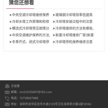
猜您还想看
中央空调冷却塔维修保养
玻璃钢冷却塔效率低提高
注意事项(冷却塔换季维护
冷却水塔工作原理和检修
冷却塔排风量的方法(如何
冷却塔安装过程中的注意
有哪些内容
方法
横流式冷却塔常见故障分
提升冷却塔
事项
冷却塔维修的方法有哪些,
析,冷却塔故障维修解决方
中央空调维护保养的方法,
维修冷却塔的工序
新菱冷却塔维修厂家(新菱
案
空调冷却塔怎么去维护保
冬季开式、闭式冷却塔停
冷却塔怎么样)
冷却塔停机保养维修注意
养
机后怎么清洗保养
事项,冷却塔启动前应该检
查什么
王经理
邮箱：km23055667@163.com
电话：13728927868
地址：深圳市龙华区龙华大道2125号卫东龙商务大厦A座1916A