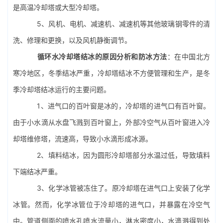
是
高温冷却塔
或大型冷却塔。
5、风机、电机、减速机、减速机等其他玻璃钢零件的清
洗、修理和更换，以及风机静衡调节。
循环水冷却塔结冰的原因分析和防冰方法
：在中国北方
寒冷地区，冬季结冰严重，冷却塔结冰不方便管理和生产，是冬
季冷却塔结冰运行的主要问题。
1、进气口的百叶窗是冰的，冷却塔的进气口有百叶窗。
由于小水滴从水盘飞溅到百叶窗上，外部冷空气从百叶窗进入
冷
却塔维修
塔，流速高，导致小水滴形成冰源。
2、填料结冰，因为
圆形冷却塔
部分水温过低，导致填料
下端结冰严重。
3、化学冰管被冻住了。原冷却塔在进气口上安装了化学
冰管。然而，化学冰管位于冷却塔的进气口，并暴露在冷空气
中。管道侧面的喷水孔喷水流量小，淋水密度小，水滴溅得到处