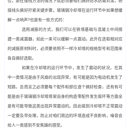
位，那在接线方法的情况下就必须要咱们搞好防水防潮对策，把
接线头搞好拧紧关键步骤。玻璃钢冷却塔在运行环节中如果想缓
解一点响声?也是有一些方式的：
选用减振的方式，我们可以在铁塔基础与混凝土中间搭
建一类减震器，如此一来可以缓解一点震动。此外在选取相对应
的减振原材料时，必须要依照不一样冷却塔的规格型号和范围来
各自搞好选取。
如果在冷却塔的运行环节中，发生了震动的状况，在其
中一类情况是由于风扇的出现异常，有可能是因为电动机发生了
短路，总而言之必须要每个配件和部位逐个搞好检查，还有有可
能是由于玻璃钢冷却塔塔架自身的构造零配件发生毁坏等方面全
是有可能导致这类出现异常震动的。因此碰到冷却塔不正常震动
一定要及早处理，防止对咱们周边的环境造成不良影响，噪音会
给人一类感到不安焦躁的感受。