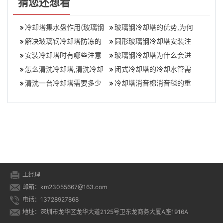
猜您还想看
冷却塔集水盘作用(玻璃钢
玻璃钢冷却塔的优势,为何
冷却塔积水盘容量湿球温
解决玻璃钢冷却塔防冻的
选择玻璃钢冷却塔？
圆形玻璃钢冷却塔安装注
度作用)
方法
安装冷却塔时有哪些注意
意事项
玻璃钢冷却塔为什么会进
事项可以防止噪音问题？,
怎么清洗冷却塔,清洗冷却
行定期清洗,冷却塔清洗的
闭式冷却塔的冷却水管需
冷却塔如何降
塔的方法
清洗一台冷却塔需要多少
好处
要保温吗(冷却塔冷却水管
冷却塔消音棉消音毯的重
钱(冷却塔清洗费用明细)
为什么要保
要作用,冷却塔消音棉安装
方法
王经理
邮箱：km23055667@163.com
电话：13728927868
地址：深圳市龙华区龙华大道2125号卫东龙商务大厦A座1916A