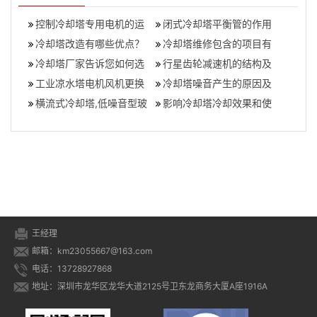
控制冷却塔专用电机的运
闭式冷却塔平衡管的作用
行温度有什么作用
冷却塔改造有哪些优点？
(冷却塔平衡管重要性)
冷却塔维修包含的项目有
（冷却塔改造后的优点）,
冷却塔厂家告诉您如何选
哪些(维护保养冷却塔的主
行星齿轮减速机的结构及
冷却塔改造方案
择节能环保冷却塔,冷却塔
工业凉水塔电机风机更换
要内容)
优点有哪些,行星齿轮减速
冷却塔噪音产生的原因及
生产厂家哪
轴承方案,凉水塔电机风机
横流式冷却塔,低噪音型玻
机的作用
解决方法,冷却塔噪声产生
影响冷却塔冷却效果和使
故障维修
璃钢冷却塔
的原因
用寿命的因素有哪些？,冷
却塔的散热效
王经理
邮箱：km23055667@163.com
电话：13728927868
地址：深圳市龙华区龙华大道2125号卫东龙商务大厦A座1916A