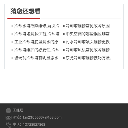
猜您还想看
冷却水塔故障维修,解决冷
冷却塔维修常见故障原因
却水塔故障的维修方法
冷却塔堵漏多少钱,冷却塔
分析及故障排除方法(冷却
中央空调的哪些误区非常
渗水维修怎么收费
工业冷却塔底盘漏水的原
塔常见故障
容易被忽略,中央空调注意
污水冷却塔喷头维修更换
因,冷却塔底部漏水怎么处
冷却塔维护的必要性,冷却
事项
(冷却塔喷头损坏的原因)
冷却塔风机常见故障维修
理维修
塔维修的必要条件
玻璃钢冷却塔有明显漂水
处理方法
东莞冷却塔维修技巧方法,
现象怎么处理(冷却塔漂水
冷却塔维修方案与措施
是什么原因
王经理
邮箱：km23055667@163.com
电话：13728927868