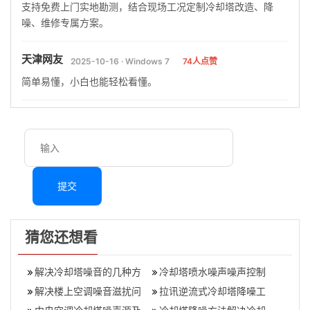
支持免费上门实地勘测，结合现场工况定制冷却塔改造、降
噪、维修专属方案。
天津网友
2025-10-16 · Windows 7
74人点赞
简单易懂，小白也能轻松看懂。
提交
猜您还想看
解决冷却塔噪音的几种方
冷却塔喷水噪声噪声控制
法,冷却塔噪音治理工程
解决楼上空调噪音滋扰问
方法,冷却水塔噪音方案
拉讯逆流式冷却塔降噪工