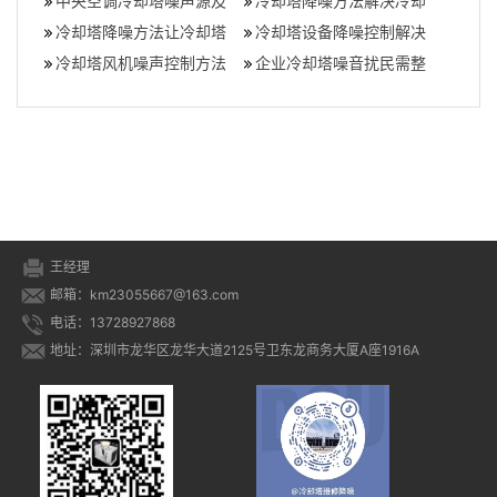
题的小窍门（楼上室外空
中央空调冷却塔噪声源及
程方案,览讯逆流冷却塔样
冷却塔降噪方法解决冷却
调声音大不算
降噪控制方法,中央空调冷
冷却塔降噪方法让冷却塔
本
塔噪音问题,冷却塔如何降
冷却塔设备降噪控制解决
却塔噪音扰
“安静”？,静凉冷却塔
冷却塔风机噪声控制方法
低噪音
方案,冷却塔噪声治理
企业冷却塔噪音扰民需整
及形成分析,冷却塔风机厂
改,冷却塔噪音治理公司
家
王经理
邮箱：km23055667@163.com
电话：13728927868
地址：深圳市龙华区龙华大道2125号卫东龙商务大厦A座1916A