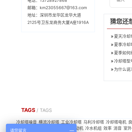
电话：13728927868
邮箱：km23055667@163.com
地址：深圳市龙华区龙华大道
猜您还
2125号卫东龙商务大厦A座1916A
夏天冷却
夏季冷却
夏季如何
冷却塔型
为什么说
TAGS
/ TAGS
冷却塔噪音
横流冷却塔
工业冷却塔
马利冷却塔
冷却塔电机
凉水塔维修
螺栓
冷却塔水箱
电动机
冷水机组
效率
消音
室外
请您留言