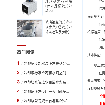
冷却塔
开式横流冷却塔
(什么是横流式冷
情况一
却塔)
保证率为9
玻璃钢逆流式冷却
情况二:
塔参数(逆流式冷
根据这第二
却塔选型及参数)
情况三：
因此，
热门阅读
成本性能!
冷却塔冷却水温正常是多少(高温冷却塔进出水温
以上就
冷却塔标准冷吨和水吨之间怎么换算(冷却水塔吨
在提升
却系统变得
冷却塔水管进水和回水安装方法(冷却塔供回水管
冷却塔噪音
冷却塔正常使用一天消耗多少水,冷却塔每天的用
·个
冷却塔型号规格有哪些(冷却塔选型需要哪些参数
·性