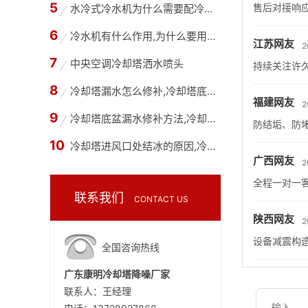
售后对接响
水冷式冷水机为什么需要配冷却塔,冷水机和冷却
冷水机有什么作用,为什么要用冷水机？
江苏网友
2
中央空调冷却塔洒水喷头
持续关注许
冷却塔漏水怎么修补,冷却塔底部漏水用什么胶水
福建网友
2
冷却塔底盆漏水修补方法,冷却塔底盘为什么会漏
防结垢、防
冷却塔进风口处结冰的原因,冷却塔进风口处结冰
广西网友
2
全程一对一
联系我们
CONTACT US
陕西网友
2
设备减震构
全国咨询热线
广东康明冷却塔降噪厂家
联系人：王经理