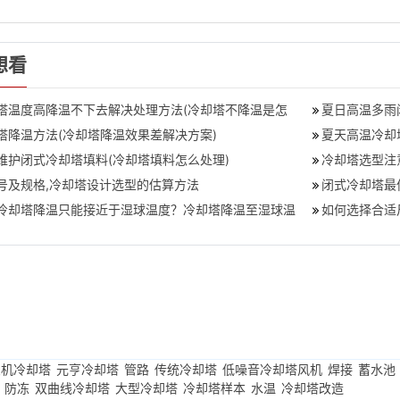
想看
塔温度高降温不下去解决处理方法(冷却塔不降温是怎
夏日高温多雨
塔降温方法(冷却塔降温效果差解决方案)
夏天高温冷却
维护闭式冷却塔填料(冷却塔填料怎么处理)
冷却塔选型注
号及规格,冷却塔设计选型的估算方法
闭式冷却塔最
冷却塔降温只能接近于湿球温度？冷却塔降温至湿球温
冷
如何选择合适
巧
良机冷却塔
元亨冷却塔
管路
传统冷却塔
低噪音冷却塔风机
焊接
蓄水池
防冻
双曲线冷却塔
大型冷却塔
冷却塔样本
水温
冷却塔改造