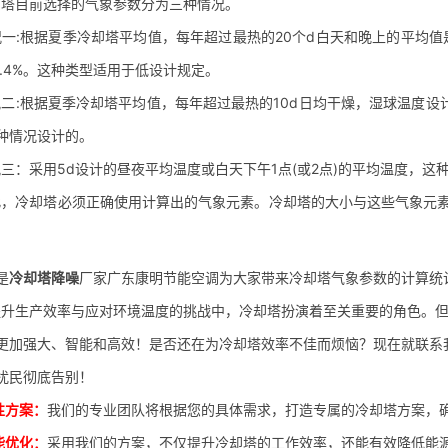
目前选择的气象参数分为三种情况。
:根据夏季冷却塔平均值，每年超过最热的20个d白天和晚上的平均值是
4.4%。这种类型适用于低设计规定。
根据夏季冷却塔平均值，每年超过最热的10d日均干燥，湿球温度设计
种情况设计的。
采用5d设计的昼夜平均温度或白天下午1点(或2点)的平均温度，这种设
冷却塔必须正确使用计算出的气象元素。冷却塔的大小与这些气象元素
是
冷却塔降噪
厂家广东康明节能空调为大家带来冷却塔气象参数的计算统
生产效率与应对环境温度的挑战中，冷却塔扮演着至关重要的角色。但
更加强大、智能和高效！是否还在为冷却塔效率不佳而烦恼？现在就联系
扰民彻底告别！
性方案：
我们的专业团队将根据您的具体需求，打造专属的冷却塔方案，
能优化：
采用我们的方案，不仅提升冷却塔的工作效率，还能有效降低能