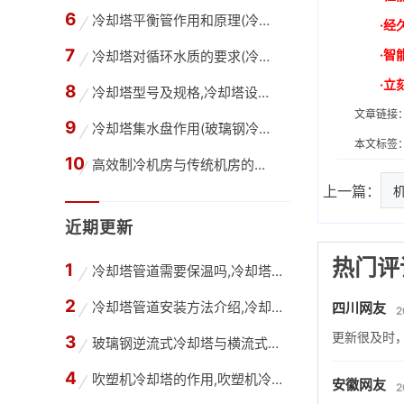
冷却塔平衡管作用和原理(冷却塔内的平衡管是干
·经
·智
冷却塔对循环水质的要求(冷却塔循环水水质要求
·立
冷却塔型号及规格,冷却塔设计选型的估算方法
文章链接
冷却塔集水盘作用(玻璃钢冷却塔积水盘容量湿球
本文标签
高效制冷机房与传统机房的区别,高效机房与普通
上一篇：
近期更新
热门评
冷却塔管道需要保温吗,冷却塔只在夏季使用管道
冷却塔管道安装方法介绍,冷却塔管道改造公司
四川网友
2
更新很及时
玻璃钢逆流式冷却塔与横流式冷却塔有什么不同？
吹塑机冷却塔的作用,吹塑机冷却塔选型计算
安徽网友
2