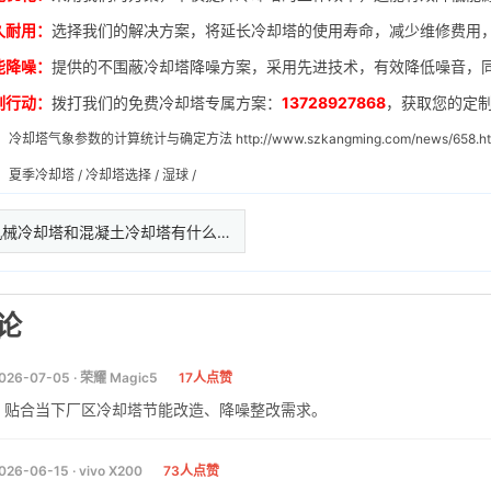
久耐用：
选择我们的解决方案，将延长冷却塔的使用寿命，减少维修费用
能降噪：
提供的不围蔽冷却塔降噪方案，采用先进技术，有效降低噪音，
刻行动：
拨打我们的免费冷却塔专属方案：
13728927868
，获取您的定
：
冷却塔气象参数的计算统计与确定方法
http://www.szkangming.com/news/658.h
：
夏季冷却塔
/
冷却塔选择
/
湿球
/
机械冷却塔和混凝土冷却塔有什么…
论
026-07-05 · 荣耀 Magic5
17人点赞
，贴合当下厂区冷却塔节能改造、降噪整改需求。
026-06-15 · vivo X200
73人点赞