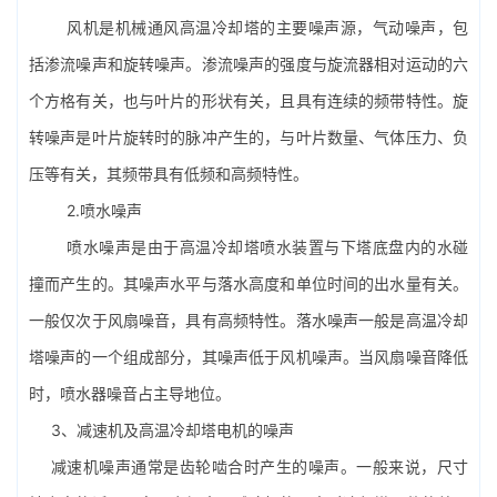
风机是机械通风
高温冷却塔
的主要噪声源，气动噪声，包
括渗流噪声和旋转噪声。渗流噪声的强度与旋流器相对运动的六
个方格有关，也与叶片的形状有关，且具有连续的频带特性。旋
转噪声是叶片旋转时的脉冲产生的，与叶片数量、气体压力、负
压等有关，其频带具有低频和高频特性。
2.喷水噪声
喷水噪声是由于高温冷却塔喷水装置与下塔底盘内的水碰
撞而产生的。其噪声水平与落水高度和单位时间的出水量有关。
一般仅次于风扇噪音，具有高频特性。落水噪声一般是高温冷却
塔噪声的一个组成部分，其噪声低于风机噪声。当风扇噪音降低
时，喷水器噪音占主导地位。
3、减速机及高温
冷却塔电机
的噪声
减速机噪声通常是齿轮啮合时产生的噪声。一般来说，尺寸