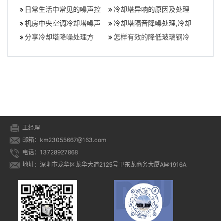
控制）,逆流式冷
冷却塔降噪工程一般需要
日常生活中常见的噪声控
噪声处理措施,
塔的噪音？,闭式冷却塔结
冷却塔异响的原因及处理
哪些设备
制方法有哪些？,生活中有
机房中央空调冷却塔噪声
构
方法,冷却塔晃动严重
冷却塔隔音降噪处理,冷却
哪些噪声人们
治理（空调冷却塔噪声扰
分享冷却塔降噪处理方
塔降噪工程一般需要哪些
怎样有效的降低玻璃钢冷
民）,中央空调冷
法，学会这些技巧轻松掌
设备
却塔的噪音(冷却塔如何降
握冷却塔噪音,冷
低噪音)
王经理
邮箱：km23055667@163.com
电话：13728927868
地址：深圳市龙华区龙华大道2125号卫东龙商务大厦A座1916A