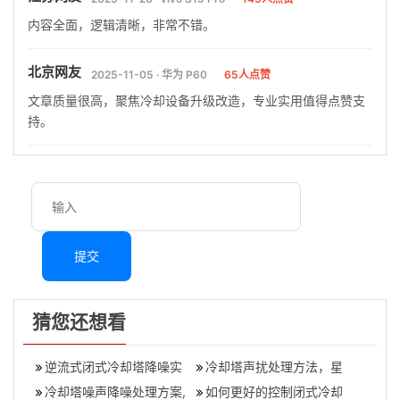
内容全面，逻辑清晰，非常不错。
北京网友
2025-11-05 · 华为 P60
65人点赞
文章质量很高，聚焦冷却设备升级改造，专业实用值得点赞支
持。
提交
猜您还想看
逆流式闭式冷却塔降噪实
冷却塔声扰处理方法，星
施方案（闭式冷却塔噪声
冷却塔噪声降噪处理方案,
级酒店冷却塔、排烟风机
如何更好的控制闭式冷却