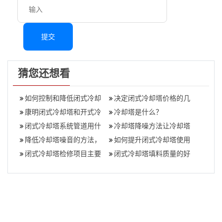
提交
猜您还想看
如何控制和降低闭式冷却
决定闭式冷却塔价格的几
塔的噪音问题,闭关调速系
康明闭式冷却塔和开式冷
个因素（为什么闭式冷却
冷却塔是什么？
统有哪些基
却塔有什么区别？,闭式冷
闭式冷却塔系统管道用什
塔价格相差这
冷却塔降噪方法让冷却塔
却塔生产厂家
么材质好,冷却塔管道材质
降低冷却塔噪音的方法，
“安静”？,静凉冷却塔
如何提升闭式冷却塔使用
有哪些
如何让冷却塔“安静”,冷却
闭式冷却塔检修项目主要
效率(提高冷却塔效率的方
闭式冷却塔填料质量的好
塔噪音扰民
有哪些
法)
坏怎么看(冷却塔填料好坏
的标准)