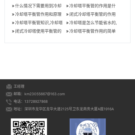
(冷却塔平衡管重要性)
什么情况下需要用到冷却
塔平衡管重要性)
冷却塔平衡管的作用是什
塔平衡管(冷却塔平衡管怎
冷却塔平衡管作用和原理
么
闭式冷却塔平衡管的作用
么使用)
(冷却塔内的平衡管是干什
冷却塔平衡管知识,冷却塔
(冷却塔风机与侧风机的作
冷却塔是怎么节能省水的,
么用的)
平衡管的作用和原理图
闭式冷却塔使用平衡管的
用是什么）
冷却塔的节水技术
冷却塔平衡管作用的简单
目的(闭式冷却塔平衡管的
介绍
作用)
王经理
邮箱：km23055667@163.com
电话：13728927868
地址：深圳市龙华区龙华大道2125号卫东龙商务大厦A座1916A