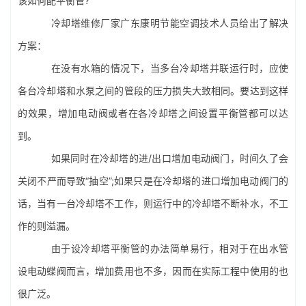
该如何配平衡管?
冷却塔维修
厂家广东康明节能空调技术人员给出了解决
方案：
在没有水箱的情况下，当多台冷却塔并联运行时，应使
各台冷却塔和
水泵
之间的管段的压力损失大致相同。要达到这样
的效果，增加电动阀或者在各冷却塔之间设置平衡管都可以达
到。
如果同时在冷却塔的进/出口增加电动阀门，时间久了会
关闭不严而导致“抽空”;如果只是在冷却塔的进口增加电动阀门的
话，当有一台冷却塔不工作，则运行中的冷却塔不断补水，不工
作的则溢漏。
由于设冷却塔平衡管的办法简单易行，相对于在出水管
设电动蝶阀而言，增加费用也不多，因而在实际工程中使用的也
很广泛。