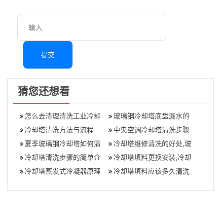
提交
猜您还想看
怎么去清理清洗工业冷却
玻璃钢冷却塔底盘漏水的
塔
冷却塔清洗方法与流程
原因及处理办法
中央空调冷却塔清洗步骤
夏季玻璃钢冷却塔如何清
(中央空调冷却塔如何进行
冷却塔维修清洗的好处,玻
理,不锈钢水塔怎么清洗
冷却塔清洗步骤的简单介
清洗)
璃钢冷却塔清洗厂家哪家
冷却塔填料更换安装,冷却
绍
冷却塔蒸发式冷凝器原理
好？
塔清洗方法步骤流程
冷却塔填料应该多久清洗
及优势介绍
一次你知道吗(淋水填料多
长时间清洗