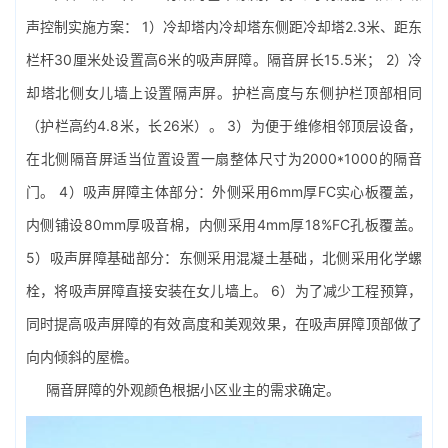
声控制实施方案： 1）冷却塔内冷却塔东侧距冷却塔2.3米、距东
栏杆30厘米处设置高6米的吸声屏障。隔音屏长15.5米； 2）冷
却塔北侧女儿墙上设置隔声屏。护栏高度与东侧护栏顶部相同
（护栏高约4.8米，长26米）。 3）为便于维修相邻顶层设备，
在北侧隔音屏适当位置设置一扇整体尺寸为2000*1000的隔音
门。 4）吸声屏障主体部分：外侧采用6mm厚FC实心板覆盖，
内侧铺设80mm厚吸音棉，内侧采用4mm厚18%FC孔板覆盖。
5）吸声屏障基础部分：东侧采用混凝土基础，北侧采用化学螺
栓，将吸声屏障直接安装在女儿墙上。 6）为了减少工程预算，
同时提高吸声屏障的有效高度和美观效果，在吸声屏障顶部做了
向内倾斜的屋檐。
隔音屏障的外观颜色根据小区业​​主的需求确定。