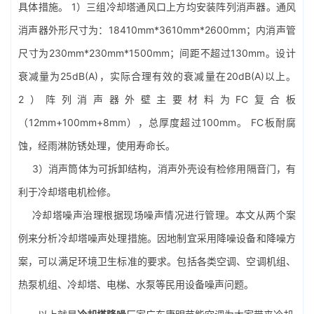
具体措施。 1）三组冷却塔通风口上方均安装阵列消声器。通风
消声器外形尺寸为：18410mm*3610mm*2600mm；内消声管
尺寸为230mm*230mm*1500mm；间距不超过130mm。设计
衰减量为25dB(A)，实际合理有效的衰减量在20dB(A)以上。
2）阵列消声器外壁主要材料为FC复合板
（12mm+100mm+8mm），总厚度超过100mm。 FC板耐腐
蚀，经雨淋防锈处理，使用寿命长。
3）消声筒体为可拆卸结构，消声外壳设有检修用隔音门，有
利于
冷却塔电机
检修。
冷却塔噪声治理根据现场噪声情况进行管理。本文从两个案
例来分析冷却塔噪声处理措施。因地制宜采用降噪设备和降噪方
案，可以满足环境卫生标准的要求。包括各类空调、空调机组、
热泵机组、冷却塔、电梯、
水泵
等民用设备噪声问题。