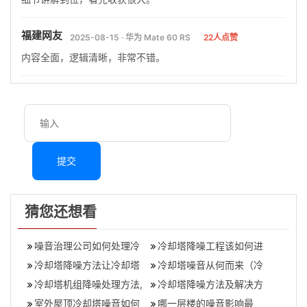
福建网友
2025-08-15 · 华为 Mate 60 RS
22人点赞
内容全面，逻辑清晰，非常不错。
提交
猜您还想看
噪音治理公司如何处理冷
冷却塔降噪工程该如何进
却塔噪音大（冷却塔噪音
冷却塔降噪方法让冷却塔
行？,冷却塔怎么降噪
冷却塔噪音从何而来（冷
治理小窍门）,噪
“安静”？,静凉冷却塔
冷却塔机组降噪处理方法,
却塔噪音治理解决方案）,
冷却塔降噪方法及解决方
冷却塔隔音降噪公司
室外屋顶冷却塔噪音如何
大型冷却塔噪声
案介绍,冷却塔降噪工程
哪一层楼的噪音影响最