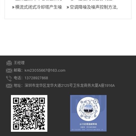
处理？,户外​屋顶冷却塔出
横流式闭式冷却塔产生噪
大？噪音对不同楼层有何
空调降噪及噪声控制方法,
现噪音时如
声的主要特点,闭式冷却塔
影响？,噪音最大楼
空调室外机噪音治理
内部结构
王经理
邮箱：km23055667@163.com
电话：13728927868
地址：深圳市龙华区龙华大道2125号卫东龙商务大厦A座1916A