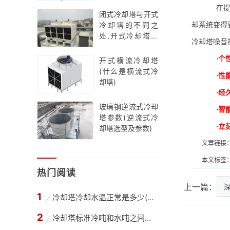
在提升
闭式冷却塔与开式
却系统变得
冷却塔的不同之
处,开式冷却塔工
冷却塔噪音
作原理示意图
·个
开式横流冷却塔
(什么是横流式冷
·性
却塔)
·经
玻璃钢逆流式冷却
·智
塔参数(逆流式冷
·立
却塔选型及参数)
文章链接
本文标签
热门阅读
上一篇：
冷却塔冷却水温正常是多少(高温冷却塔进出水温
冷却塔标准冷吨和水吨之间怎么换算(冷却水塔吨