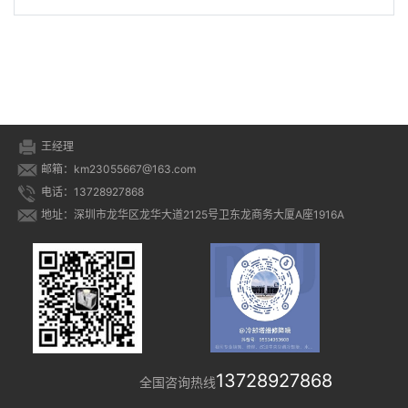
利冷却塔
些,冷却塔故障及处理方法
容易被忽略,中央空调注意
总结
事项
王经理
邮箱：km23055667@163.com
电话：13728927868
地址：深圳市龙华区龙华大道2125号卫东龙商务大厦A座1916A
13728927868
全国咨询热线