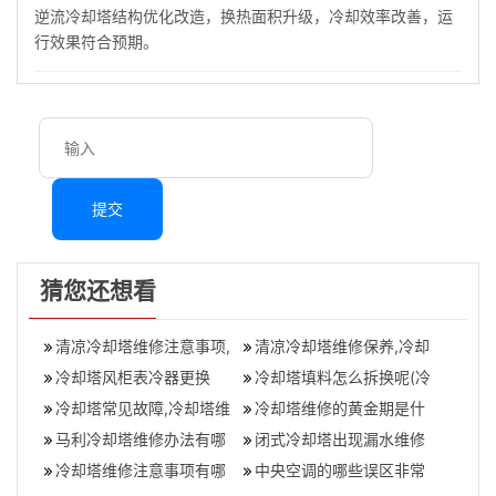
逆流冷却塔结构优化改造，换热面积升级，冷却效率改善，运
行效果符合预期。
提交
猜您还想看
清凉冷却塔维修注意事项,
清凉冷却塔维修保养,冷却
清凉冷却塔日常维护方法
冷却塔风柜表冷器更换
塔故障解决方法
冷却塔填料怎么拆换呢(冷
冷却塔常见故障,冷却塔维
却塔里的填料怎么拿出来
冷却塔维修的黄金期是什
修解决方法
马利冷却塔维修办法有哪
清洗?)
么时候
闭式冷却塔出现漏水维修
些(马利冷却塔清洗检修,马
冷却塔维修注意事项有哪
解决措施
中央空调的哪些误区非常