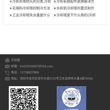
方法）,冷却塔填
冷却水塔喷头的分类,冷却
温降不下来）,为
横流式冷却塔价格多少
冷却系统配件更换解决方
塔喷头分哪几种
无填料冷却塔的制冷方法
案厂家(凉水塔维修服务厂
水轮机冷却塔内置式和外
(无填料冷却塔是怎样冷却
工业冷却塔失水量是什么
家)
置式有何区别(冷却塔水轮
冷却塔是干什么用的(冷却
的)
(工业冷却塔维护方法)
机厂家)
塔的作用有哪些,什么是冷
却塔)
王经理
邮箱：km23055667@163.com
电话：13728927868
地址：深圳市龙华区龙华大道2125号卫东龙商务大厦A座1916A