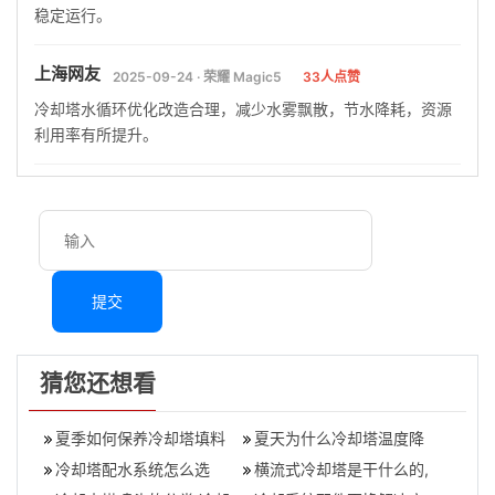
稳定运行。
上海网友
2025-09-24 · 荣耀 Magic5
33人点赞
冷却塔水循环优化改造合理，减少水雾飘散，节水降耗，资源
利用率有所提升。
提交
猜您还想看
夏季如何保养冷却塔填料
夏天为什么冷却塔温度降
（夏季保养冷却塔填料的
冷却塔配水系统怎么选
不下来（为什么冷却塔水
横流式冷却塔是干什么的,