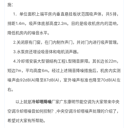
施：
1．单位面积上端平房内垂直悬挂板状范围吸声体，共5排，
排距1.4m，吸声体底部高度2.2m。目的是吸收机房内的混响，
降低机房内的噪音水平。
2.关闭原有门窗，在门内制作声门，并对门内进行吸声管理。
3.水泵房还增设吸音体和电机消声器。
4.冷却塔安装大型钢结构工程L型隔音屏障。其长边长22m，
短边7m，平均高度6m。经过上述隔音降噪措施后，机房内实测
噪声由92dB(A)降至87dB(A)，室外噪声标准也降至70dB(A)左
右。
以上就是
冷却塔降噪
厂家广东康明节能空调为大家带来中央
空调冷却塔噪音如何控制？,中央空调冷却塔噪声处理的介绍了，
希望对大家有所帮助。