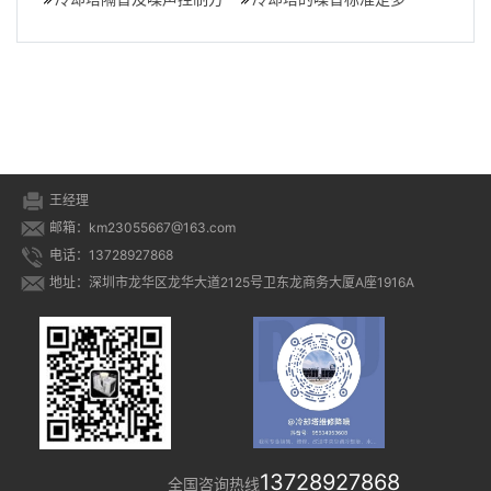
塔噪声国家标准
案，冷却塔降噪是大家的
音处理方案）,如
少？,冷却塔噪音污染
一致选择,冷却
王经理
邮箱：km23055667@163.com
电话：13728927868
地址：深圳市龙华区龙华大道2125号卫东龙商务大厦A座1916A
13728927868
全国咨询热线