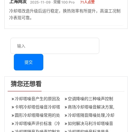
上海网友
2025-11-09 · 荣耀 100 Pro
71人点赞
冷却塔改造升级后运行稳定，换热效率有所提升，高温工况制
冷表现可靠。
提交
猜您还想看
冷却塔噪音产生的原因及
空调降噪的三种噪声控制
解决方法,冷却塔噪音
卡明冷却塔低噪音冷却塔
方法,空调机组降噪处理
商场冷却塔噪音解决方案,
概述,冷却塔噪音测试标准
圆形冷却塔降噪常用的处
冷却塔噪音会影响几楼
冷却塔隔音降噪处理,冷却
理方法,冷却塔噪音控制标
冷却塔噪声评价标准（冷
塔降噪工程一般需要哪些
如何解决马利冷却塔噪音
准
却塔噪声解决方案）冷却
冷却塔隔音及噪声控制方
设备
的影响（有效的冷却塔噪
冷却塔的噪音标准是多