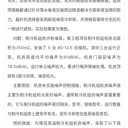
弯头，消音弯头背向居民房屋。弯头内粘贴防水玻璃棉板。这两
项措施都通过针对落水噪音实施周边隔音解决方案来增加塔的阻
力。最好的选择是采用超低噪音冷却塔，并用隔音墙将住宅区的
一侧进行遮挡，实际效果更为理想。
问题：制冷机组房内有噪音。某工程项目制冷机组机房总面
积为350m2。安装了 5 台 8S-12.5 压缩机。其中三台运行正
常。机房高度内平均噪声为91dB(A)。机房门窗前噪声为
78.5dB(A)。运行单元噪声较大，需进行隔声降噪处理。机房顶
部有3座冷却塔，噪音较大。
主要原因：机房未实施噪声控制措施，制冷机组机房噪声源
主要为制冷机组和
水泵
的噪声。通常制冷机组的噪声是最重要
的，它与制冷机组的噪声密切相关。型号、规格型号、运行数量
与制冷机组房土建条件有关。室外冷却塔也是高噪音类型。
预防措施：为降低高温制冷机组机房噪声，采取了以下措